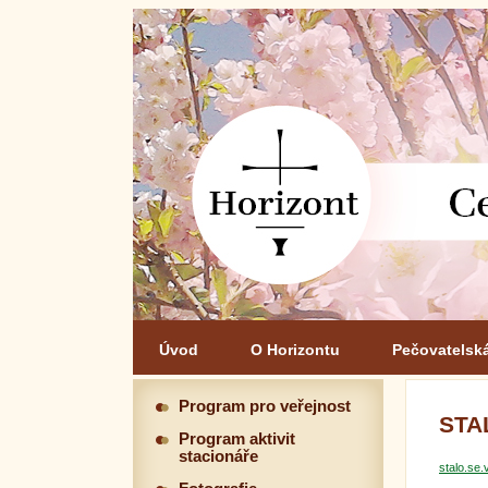
Úvod
O Horizontu
Pečovatelsk
Program pro veřejnost
STA
Program aktivit
stacionáře
stalo.se.