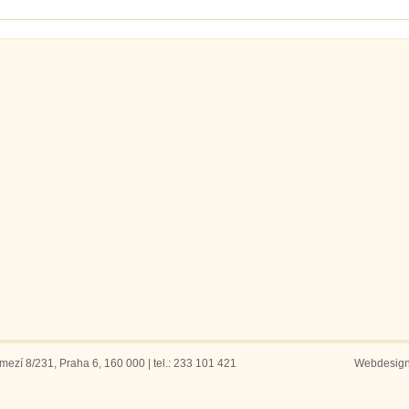
ezí 8/231, Praha 6, 160 000 | tel.: 233 101 421
Webdesig