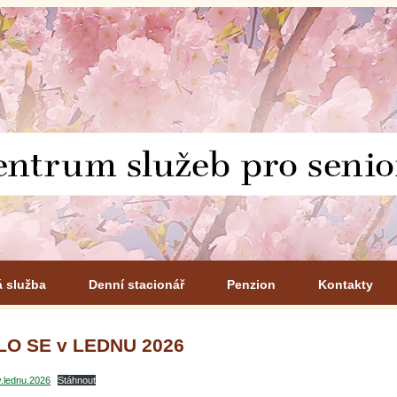
á služba
Denní stacionář
Penzion
Kontakty
LO SE v LEDNU 2026
v.lednu.2026
Stáhnout