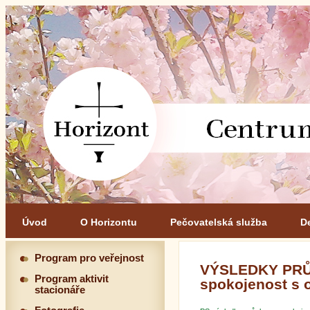
Úvod
O Horizontu
Pečovatelská služba
D
Program pro veřejnost
VÝSLEDKY PRŮZ
Program aktivit
spokojenost s 
stacionáře