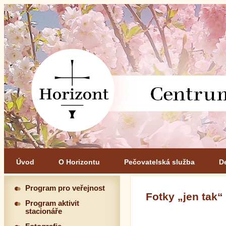
Úvod
O Horizontu
Pečovatelská služba
D
Program pro veřejnost
Fotky „jen tak“
Program aktivit
stacionáře