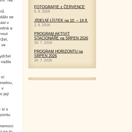
čení. Na
FOTOGRAFIE z ČERVENCE
mů.
6. 8. 2026
Zdálo se
JÍDELNÍ LÍSTEK na 10. – 14.8.
asi v
3. 8. 2026
ostná a
tnout
PROGRAM AKTIVIT
STACIONÁŘE na SRPEN 2026
nžel,
30. 7. 2026
í ve
PROGRAM HORIZONTU na
SRPEN 2026
ydržel
30. 7. 2026
a našla
 ní
veselou,
 v
 její
 si s
izontu
é nemoci
i na to