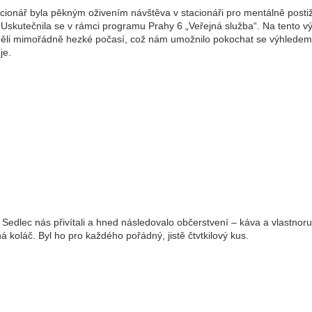
acionář byla pěkným oživením návštěva v stacionáři pro mentálně posti
 Uskutečnila se v rámci programu Prahy 6 „Veřejná služba“. Na tento vý
ěli mimořádně hezké počasí, což nám umožnilo pokochat se výhledem,
je.
Sedlec nás přivítali a hned následovalo občerstvení – káva a vlastnor
 koláč. Byl ho pro každého pořádný, jistě čtvtkilový kus.