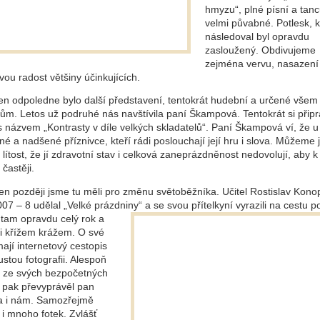
hmyzu“, plné písní a tanc
velmi půvabné. Potlesk, k
následoval byl opravdu
zasloužený. Obdivujeme
zejména vervu, nasazení
vou radost většiny účinkujících.
den odpoledne bylo další představení, tentokrát hudební a určené všem
ům. Letos už podruhé nás navštívila paní Škampová. Tentokrát si připr
s názvem „Kontrasty v díle velkých skladatelů“. Paní Škampová ví, že u
é a nadšené příznivce, kteří rádi poslouchají její hru i slova. Můžeme 
t lítost, že jí zdravotní stav i celková zaneprázdněnost nedovolují, aby 
 častěji.
en později jsme tu měli pro změnu světoběžníka. Učitel Rostislav Konop
07 – 8 udělal „Velké prázdniny“ a se svou přítelkyní vyrazili na cestu po
i tam opravdu celý rok a
 ji křížem krážem. O své
ají internetový cestopis
stou fotografii. Alespoň
 ze svých bezpočetných
u pak převyprávěl pan
 i nám. Samozřejmě
 i mnoho fotek. Zvlášť