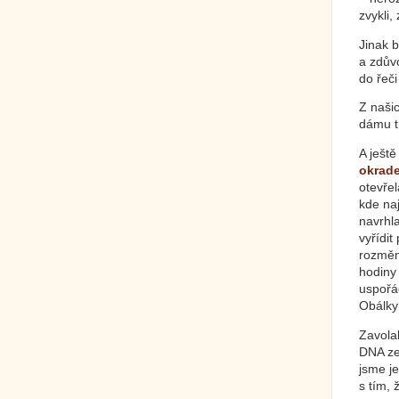
zvykli,
Jinak b
a zdův
do řeč
Z naši
dámu tr
A ještě
okrad
otevřel
kde naj
navrhla
vyřídit
rozměni
hodiny 
uspořád
Obálky
Zavolal
DNA ze 
jsme je
s tím, 