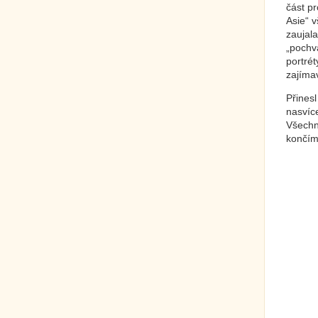
část p
Asie“ 
zaujala
„pochv
portrét
zajímav
Přines
nasvíce
Všechn
končím