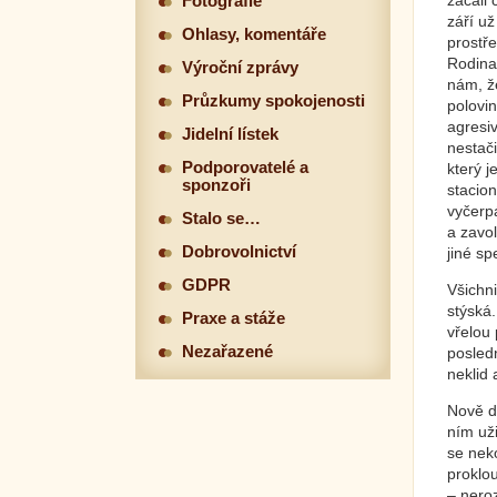
začali 
Fotografie
září už
Ohlasy, komentáře
prostř
Rodina 
Výroční zprávy
nám, že
Průzkumy spokojenosti
polovi
agresiv
Jidelní lístek
nestači
Podporovatelé a
který j
sponzoři
stacion
vyčerpá
Stalo se…
a zavol
Dobrovolnictví
jiné sp
GDPR
Všichn
stýská.
Praxe a stáže
vřelou 
Nezařazené
posled
neklid
Nově do
ním uži
se nek
proklou
– neroz