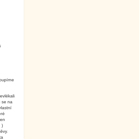
ě
koupíme
evlékali
i se na
lastní
eré
ten
 )
ěvy.
ta