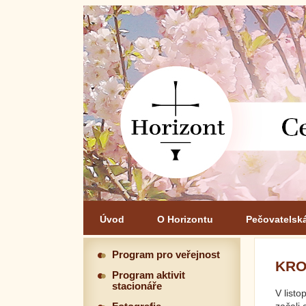
Úvod
O Horizontu
Pečovatelsk
Program pro veřejnost
KRO
Program aktivit
stacionáře
V listo