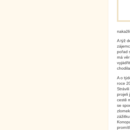
nakažli
A týž 
zájemc
pořad 
má věrn
vyjádři
chodila
A o týd
roce 20
Strávil
projeli
cestě m
se spou
zlomek
zážitk
Konopa
promítl