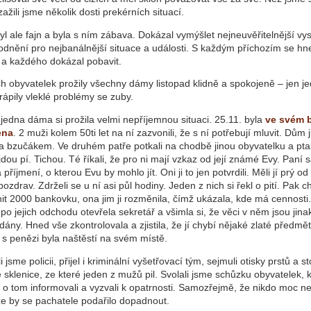
 zažili jsme několik dosti prekérních situací.
yl ale fajn a byla s ním zábava. Dokázal vymýšlet nejneuvěřitelnější vys
odnění pro nejbanálnější situace a události. S každým příchozím se hn
i a každého dokázal pobavit.
ch obyvatelek prožily všechny dámy listopad klidně a spokojeně – jen j
ápily vleklé problémy se zuby.
 jedna dáma si prožila velmi nepříjemnou situaci. 25.11. byla
ve svém 
ena
. 2 muži kolem 50ti let na ní zazvonili, že s ní potřebují mluvit. Dům 
a bzučákem. Ve druhém patře potkali na chodbě jinou obyvatelku a ptali
dou pí. Tichou. Té říkali, že pro ni mají vzkaz od její známé Evy. Paní
 příjmení, o kterou Evu by mohlo jít. Oni ji to jen potvrdili. Měli jí prý od
 pozdrav. Zdrželi se u ní asi půl hodiny. Jeden z nich si řekl o pití. Pak ch
t 2000 bankovku, ona jim ji rozměnila, čímž ukázala, kde má cennosti.
po jejich odchodu otevřela sekretář a všimla si, že věci v něm jsou jina
ány. Hned vše zkontrolovala a zjistila, že jí chybí nějaké zlaté předmět
 s penězi byla naštěstí na svém místě.
i jsme policii, přijel i kriminální vyšetřovací tým, sejmuli otisky prstů a s
sklenice, ze které jeden z mužů pil. Svolali jsme schůzku obyvatelek, 
 o tom informovali a vyzvali k opatrnosti. Samozřejmě, že nikdo moc ne
že by se pachatele podařilo dopadnout.