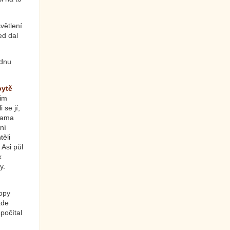
větlení
ed dal
ednu
bytě
jim
 se jí,
 sama
 ní
těli
 Asi půl
k
y.
topy
kde
počítal