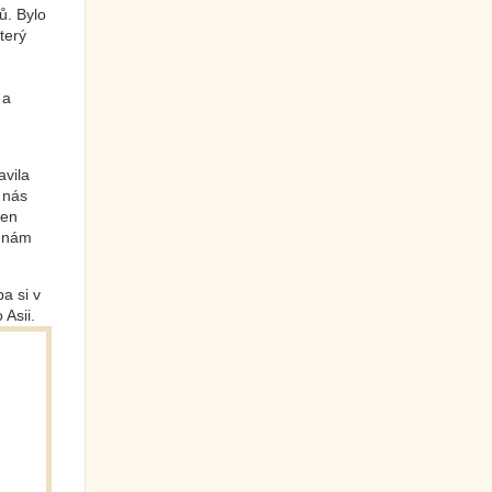
ů. Bylo
terý
 a
avila
 nás
jen
k nám
a si v
 Asii.