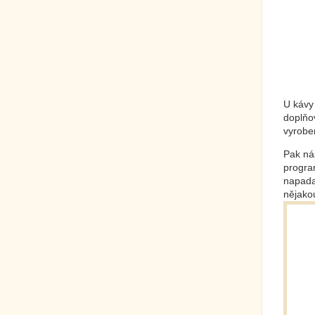
U kávy 
doplňo
vyroben
Pak ná
progra
napada
nějakou