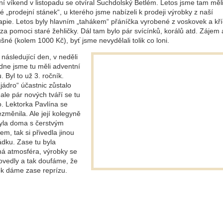
í víkend v listopadu se otvíral Suchdolský Betlém. Letos jsme tam měl
 „prodejní stánek“, u kterého jsme nabízeli k prodeji výrobky z naší
rapie. Letos byly hlavním „tahákem“ přáníčka vyrobené z voskovek a kř
za pomoci staré žehličky. Dál tam bylo pár svícínků, korálů atd. Zájem 
ušné (kolem 1000 Kč), byť jsme nevydělali tolik co loni.
následující den, v neděli
dne jsme tu měli adventní
u. Byl to už 3. ročník.
jádro“ účastnic zůstalo
 ale pár nových tváří se tu
o. Lektorka Pavlína se
změnila. Ale její kolegyně
yla doma s čerstvým
m, tak si přivedla jinou
dku. Zase tu byla
ná atmosféra, výrobky se
ovedly a tak doufáme, že
ok dáme zase reprízu.