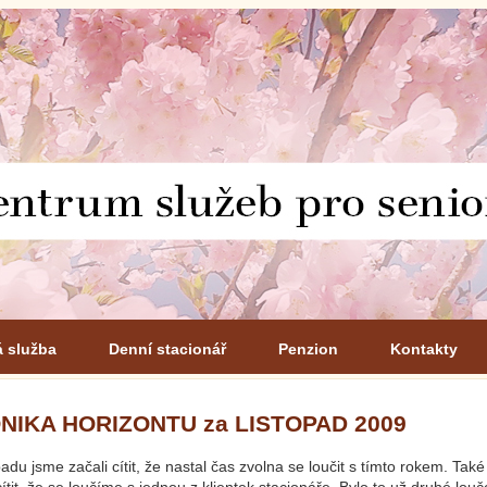
á služba
Denní stacionář
Penzion
Kontakty
NIKA HORIZONTU za LISTOPAD 2009
padu jsme začali cítit, že nastal čas zvolna se loučit s tímto rokem. Tak