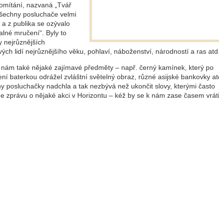
romítání, nazvaná „Tvář
všechny posluchače velmi
 a z publika se ozývalo
alné mručení“. Byly to
y nejrůznějších
ých lidí nejrůznějšího věku, pohlaví, náboženství, národností a ras atd
l nám také nějaké zajímavé předměty – např. černý kamínek, který po
ní baterkou odrážel zvláštní světelný obraz, různé asijské bankovky at
y posluchačky nadchla a tak nezbývá než ukončit slovy, kterými často
e zprávu o nějaké akci v Horizontu – kéž by se k nám zase časem vráti