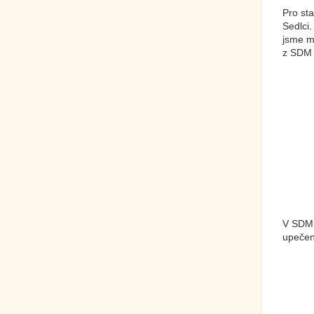
Pro st
Sedlci.
jsme m
z SDM 
V SDM 
upečená