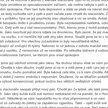
cítit, že se loučíme s jednou z klientek stacionáře. Bylo to už druhé lou
 byla umístěna ve specializovaném zařízení, ale rodina nebyla s péčí a
edím spokojena. Paní tam byla depresivní a stále se ptala na návrat do
se tedy rozhodla vzít ji zpět a paní začala zase chodit do stacionáře. 
 v průběhu října se její psychický stav zlepšoval a víc se smála. Avšak 
ně listopadu došlo k prudkému zvratu. Byla nezvladatelně neklidná, úzk
ní. Celý svět se jí stal nesrozumitelný. Péči, kterou jsme jí mohli posky
la. Jako naschvál její dcera odjela na dovolenou. Bylo jasné, že její ma
e na vozíku, s ní nemůže být celé dny sám doma. Snažili jsme se to v n
áři zvládnout. Pro všechny zúčastněné to byly neuvěřitelně těžké,
vající až zničující tři týdny. Nakonec to už jednou v sobotu manžel nev
al jí sanitku. Z nemocnice už se nevrátila. Po několika týdnech jí rodin
ecializované zařízení, se kterým jsou snad spokojeni.
i jsme její odchod vnímali jako úlevu. Na druhou stranu však se nám po
 Chodila k nám dlouho, zvykli jsme si na ní a měli jsme ji rádi i pro její 
povahu, touhu pomáhat atd. Byla taková celá léta, co k nám chodila. Až
ní době jí nemoc změnila k nepoznání. Doufáme, že se lékařům podařilo
 a úzkost kompenzovat, pokud možno bez větších vedlejších účinků.
 stacionáře naopak přibyl nový pán. Chodil jen 2x týdně, ale také jsme
li. Jako silný kuřák kvůli své nemoci nedokázal mít na paměti, že v Hor
ouří. Několikrát se nám nepodařilo mu to včas připomenout a on nám
zl ze zahrady do jídelny se zapálenou cigaretou. Také – opět kvůli sv
lišoval své věci od cizích a měl sklon považovat vše za své. Než jsme s