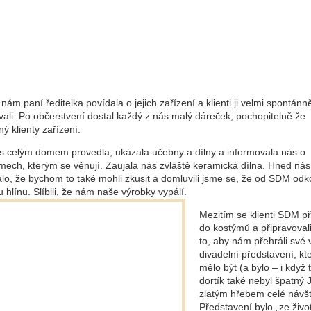
nám paní ředitelka povídala o jejich zařízení a klienti ji velmi spontánn
vali. Po občerstvení dostal každý z nás malý dáreček, pochopitelně že
ý klienty zařízení.
s celým domem provedla, ukázala učebny a dílny a informovala nás o
mech, kterým se věnují. Zaujala nás zvláště keramická dílna. Hned nás
lo, že bychom to také mohli zkusit a domluvili jsme se, že od SDM od
 hlínu. Slíbili, že nám naše výrobky vypálí.
Mezitím se klienti SDM př
do kostýmů a připravoval
to, aby nám přehráli své v
divadelní představení, kt
mělo být (a bylo – i když 
dortík také nebyl špatný J
zlatým hřebem celé návšt
Představení bylo „ze živo