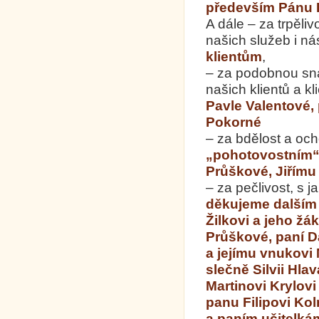
především Pánu 
A dále – za trpěli
našich služeb i n
klientům
,
– za podobnou sn
našich klientů a k
Pavle Valentové,
Pokorné
– za bdělost a oc
„pohotovostním“ 
Průškové, Jiřímu
– za pečlivost, s j
děkujeme dalším
Žilkovi a jeho žá
Průškové, paní 
a jejímu vnukovi
slečně Silvii Hl
Martinovi Krylovi
panu Filipovi Ko
a paním učitelká