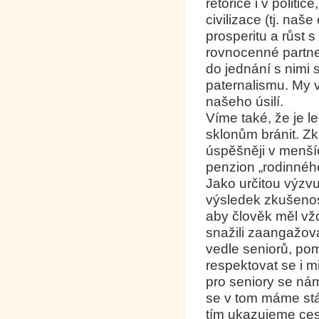
rétorice i v politic
civilizace (tj. na
prosperitu a růst s
rovnocenné partner
do jednání s nimi 
paternalismu. My 
našeho úsilí.
Víme také, že je 
sklonům bránit. Zk
úspěšněji v menší
penzion „rodinného
Jako určitou výzv
výsledek zkušenost
aby člověk měl vžd
snažili zaangažovat
vedle seniorů, pom
respektovat se i m
pro seniory se ná
se v tom máme stá
tím ukazujeme ces