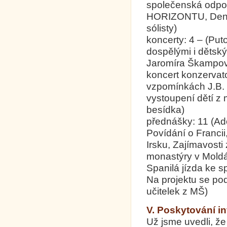
společenská odpole
HORIZONTU, Den s
sólisty)
koncerty: 4 – (Put
dospělými i dětsk
Jaromíra Škampov
koncert konzervat
vzpomínkách J.B. 
vystoupení dětí z m
besídka)
přednášky: 11 (Ad
Povídání o Francii
Irsku, Zajímavosti
monastýry v Moldáv
Spanilá jízda ke s
Na projektu se pod
učitelek z MŠ)
V. Poskytování in
Už jsme uvedli, že