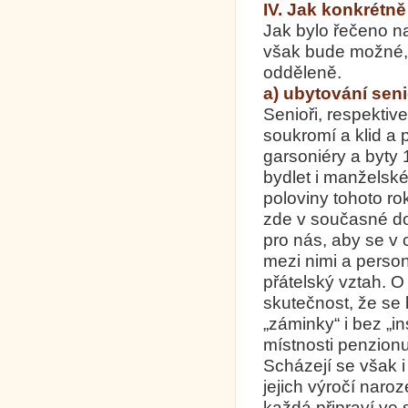
IV. Jak konkrétně
Jak bylo řečeno na
však bude možné, 
odděleně.
a) ubytování sen
Senioři, respektive
soukromí a klid a 
garsoniéry a byty
bydlet i manželsk
poloviny tohoto ro
zde v současné do
pro nás, aby se v 
mezi nimi a perso
přátelský vztah. O
skutečnost, že se 
„záminky“ i bez „
místnosti penzionu
Scházejí se však i
jejich výročí nar
každá připraví ve