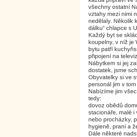
všechny ostatní N
vztahy mezi nimi n
nedělaly. Několik 
dálku“ chlapce s 
Každý byt se sklád
koupelny, v níž j
bytu patří kuchyňs
připojení na telev
Nábytkem si jej za
dostatek, jsme sch
Obyvatelky si ve 
personál jim v tom
Nabízíme jim všec
tedy:
dovoz obědů domů
stacionáře, malé i 
nebo procházky, p
hygieně, praní a ž
Dále některé nads