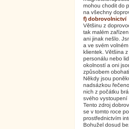
mohou chodit do p
na všechny doprov
f) dobrovolnictví
Většinu z doprovod
tak malém zařízení
ani jinak nešlo. J
a ve svém volném 
klientek. Většina 
personálu nebo li
okolností a oni js
způsobem obohatit
Někdy jsou poněku
nadsázkou řečeno –
nich z počátku brán
svého vystoupení 
Tento zdroj dobro
se v tomto roce po
prostřednictvím in
Bohužel dosud bez