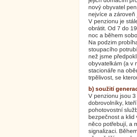
jejich domácím pro
nový obyvatel pen
nejvíce a zároveň 
V penzionu je stál
obrátit. Od 7 do 19
noc a během sobot,
Na podzim probíh
stoupacího potrub
než jsme předpokl
obyvatelkám (a v m
stacionáře na obě
trpělivost, se kter
b) soužití genera
V penzionu jsou 3 
dobrovolníky, kte
pohotovostní služb
bezpečnost a klid 
něco potřebují, a
signalizaci. Běhe