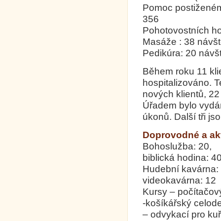
Pomoc postiženém
356
Pohotovostních ho
Masáže : 38 návšt
Pedikúra: 20 návš
Během roku 11 klie
hospitalizováno. T
nových klientů, 2
Úřadem bylo vydá
úkonů. Další tři js
Doprovodné a akt
Bohoslužba: 20,
biblická hodina: 4
Hudební kavárna:
videokavárna: 12
Kursy – počítačov
-košíkářský celode
– odvykací pro ku