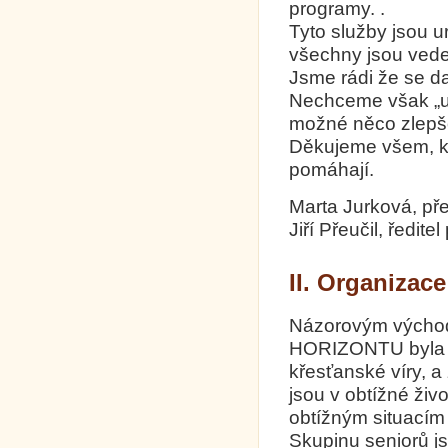
programy. .
Tyto služby jsou 
všechny jsou vede
Jsme rádi že se da
Nechceme však „us
možné něco zlepš
Děkujeme všem, kd
pomáhají.
Marta Jurková, př
Jiří Přeučil, ředite
II. Organizace
Názorovým východis
HORIZONTU byla úc
křesťanské víry, a
jsou v obtížné živo
obtížným situacím 
Skupinu seniorů js