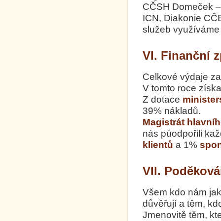
CČSH Domeček – c
ICN, Diakonie CČE
služeb využíváme
VI. Finanční 
Celkové výdaje za
V tomto roce získa
Z dotace
minister
39% nákladů.
Magistrát hlavní
nás púodpořili ka
klientů
a 1%
spon
VII. Poděková
Všem kdo nám jakk
důvěřují a těm, k
Jmenovitě těm, kte