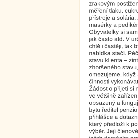
zrakovým postižen
měření tlaku, cukr
přístroje a solári
masérky a pedikér
Obyvatelky si sam
jak často atd. V u
chtěli častěji, tak
nabídka stačí. Pé
stavu klienta – zi
zhoršeného stavu, 
omezujeme, když s
činnosti vykonáva
Žádost o přijetí s
ve většině zaříze
obsazený a funguj
bytu ředitel penzi
přihlášce a dotazní
který předloží k p
výběr. Její členov