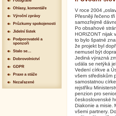
Fotografie
Ohlasy, komentáře
V roce 2004 „oslav
Přesněji řečeno tři
Výroční zprávy
samozřejmě dávno
Průzkumy spokojenosti
Po obsahové strán
Jidelní lístek
HORIZONT nijak v
Podporovatelé a
to bylo špatné zn
sponzoři
že projekt byl do
Stalo se…
nemusel být dopr
Jediná výrazná z
Dobrovolnictví
udála se netýká je
GDPR
Vedení církve a Ús
Praxe a stáže
všem střediskům p
samostatnou círke
Nezařazené
rejstříku Ministe
penzion pro senior
československé hu
Diakonie a misie. 
všemi partnery. D