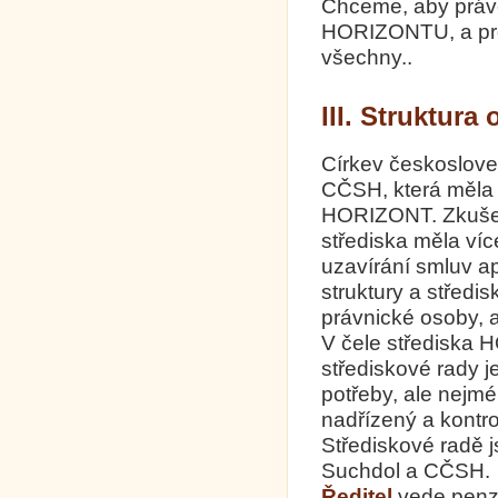
Chceme, aby právě
HORIZONTU, a pro
všechny..
III. Struktura
Církev českosloven
CČSH, která měla ně
HORIZONT. Zkušeno
střediska měla víc
uzavírání smluv a
struktury a středi
právnické osoby, 
V čele střediska 
střediskové rady j
potřeby, ale nejmé
nadřízený a kontro
Střediskové radě 
Suchdol a CČSH.
Ředitel
vede penz