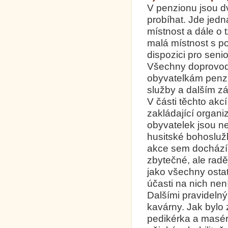
V penzionu jsou dv
probíhat. Jde jedn
místnost a dále o 
malá místnost s po
dispozici pro senio
Všechny doprovod
obyvatelkám penzio
služby a dalším zá
V části těchto akc
zakládající organi
obyvatelek jsou ne
husitské bohoslužb
akce sem dochází 
zbytečné, ale radě
jako všechny ostat
účasti na nich nen
Dalšími pravideln
kavárny. Jak bylo
pedikérka a masér