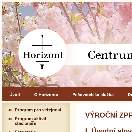
Úvod
O Horizontu
Pečovatelská služba
D
Program pro veřejnost
VÝROČNÍ ZPR
Program aktivit
stacionáře
I. Úvodní slo