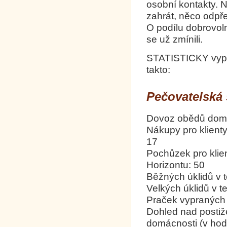
osobní kontakty. N
zahrát, něco odpř
O podílu dobrovoln
se už zmínili.
STATISTICKY vypa
takto:
Pečovatelská 
Dovoz obědů domů:
Nákupy pro klienty
17
Pochůzek pro klien
Horizontu: 50
Běžných úklidů v 
Velkých úklidů v t
Praček vypraných p
Dohled nad postiže
domácnosti (v hod