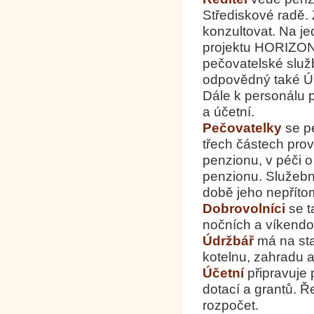
Střediskové radě.
konzultovat. Na jed
projektu HORIZONT.
pečovatelské služ
odpovědný také Ú
Dále k personálu pa
a účetní.
Pečovatelky
se pe
třech částech prov
penzionu, v péči o
penzionu. Služebně
době jeho nepříto
Dobrovolníci
se t
nočních a víkendo
Údržbář
má na sta
kotelnu, zahradu 
Účetní
připravuje 
dotací a grantů. Ře
rozpočet.