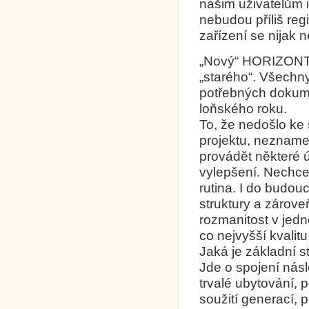
našim uživatelům 
nebudou příliš reg
zařízení se nijak 
„Nový“ HORIZONT
„starého“. Všechn
potřebných dokume
loňského roku.
To, že nedošlo k
projektu, nezname
provádět některé 
vylepšení. Nechc
rutina. I do budo
struktury a zárov
rozmanitost v jed
co nejvyšší kvalitu
Jaká je základní 
Jde o spojení násl
trvalé ubytování, 
soužití generací, 