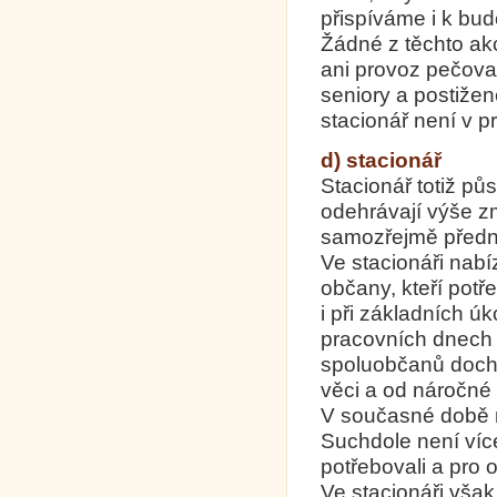
přispíváme i k bu
Žádné z těchto ak
ani provoz pečovat
seniory a postižen
stacionář není v p
d) stacionář
Stacionář totiž pů
odehrávají výše zm
samozřejmě předn
Ve stacionáři nabí
občany, kteří potř
i při základních ú
pracovních dnech
spoluobčanů dochá
věci a od náročné 
V současné době ne
Suchdole není více
potřebovali a pro o
Ve stacionáři vša