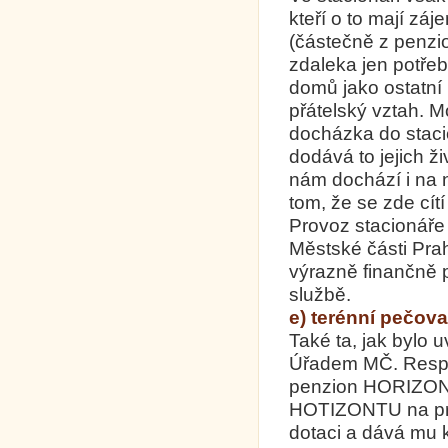
kteří o to mají záj
(částečně z penzio
zdaleka jen potřeb
domů jako ostatní k
přátelský vztah. 
docházka do stacion
dodává to jejich ž
nám dochází i na 
tom, že se zde cítí
Provoz stacionář
Městské části Pra
výrazně finančně p
službě.
e) terénní pečova
Také ta, jak bylo 
Úřadem MČ. Respek
penzion HORIZONT 
HOTIZONTU na pro
dotaci a dává mu k