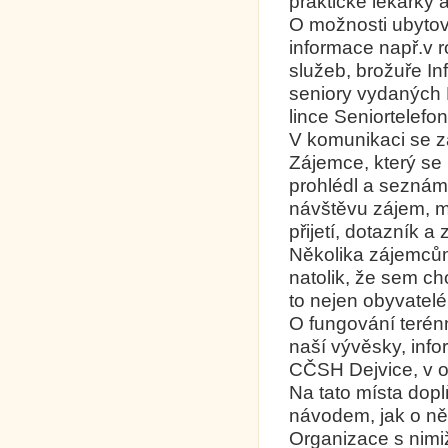
praktické lékařky
O možnosti ubytov
informace např.v 
služeb, brožuře In
seniory vydaných 
lince Seniortelefon
V komunikaci se z
Zájemce, který se
prohlédl a seznám
návštěvu zájem, 
přijetí, dotazník a
Několika zájemcům,
natolik, že sem ch
to nejen obyvatelé 
O fungování terénn
naší vývěsky, inf
CČSH Dejvice, v o
Na tato místa dop
návodem, jak o ně
Organizace s nimi