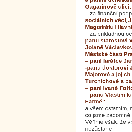
Gagarinově ulici.
– za finanční pod
sociálních věcí
,
Ú
Magistrátu Hlavn
– za příkladnou o
panu starostovi 
Jolaně Václavko
Městské části
Pr
– paní farářce J
-panu doktorovi 
Majerové a jejic
Turchichové a p
– paní Ivaně Foř
– panu Vlastimi
Farmě“.
a všem ostatním, 
co jsme zapomněli
Věříme však, že v
nezůstane