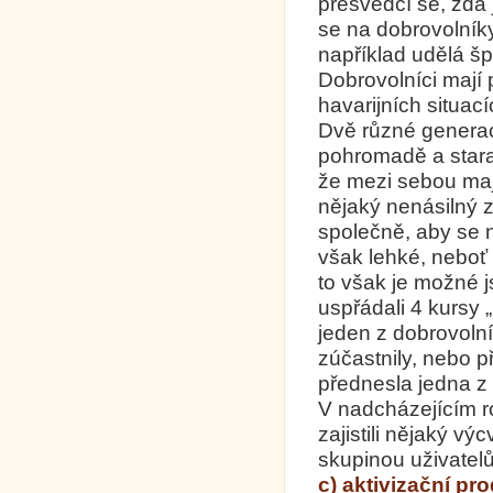
přesvědčí se, zda 
se na dobrovolníky
například udělá šp
Dobrovolníci mají 
havarijních situací
Dvě různé generac
pohromadě a stara
že mezi sebou maj
nějaký nenásilný z
společně, aby se n
však lehké, neboť ž
to však je možné j
uspřádali 4 kursy „
jeden z dobrovolní
zúčastnily, nebo p
přednesla jedna z 
V nadcházejícím r
zajistili nějaký v
skupinou uživatelů
c) aktivizační pr