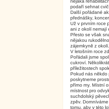
nějaká rehabilitač
podaří sehnat cvič
Další pořádané ak
přednášky, koncert
Už v prvním roce 
ani z okolí nemají 
Přesto se však sn
nějakou rukodělno
zájemkyně z okolí
V letošním roce zd
Pořádali jsme spo
cukroví. Několikr
příležitostech spo
Pokud nás někdo 
poskytneme prosto
přímo my. Místní o
místnost pro odvyk
suchdolský pěvecký
zpěv. Domníváme s
tomu, aby v této 