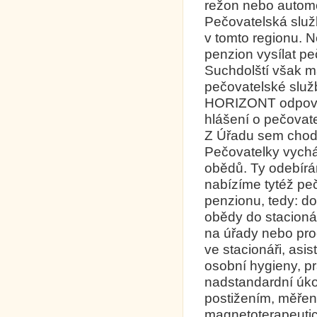
režon nebo automo
Pečovatelská služb
v tomto regionu. N
penzion vysílat pe
Suchdolští však m
pečovatelské služb
HORIZONT odpověd
hlášení o pečovate
Z Úřadu sem chodí 
Pečovatelky vycház
obědů. Ty odebírám
nabízíme tytéž pe
penzionu, tedy: 
obědy do stacionář
na úřady nebo pro
ve stacionáři, asi
osobní hygieny, pr
nadstandardní úko
postižením, měření
magnetoterapeutick