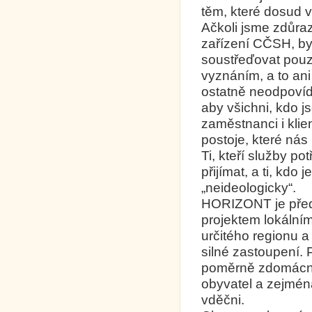
těm, které dosud v
Ačkoli jsme zdůraz
zařízení CČSH, by
soustřeďovat pouze
vyznáním, a to ani
ostatně neodpovíd
aby všichni, kdo j
zaměstnanci i klie
postoje, které nás 
Ti, kteří služby po
přijímat, a ti, kdo 
„neideologicky“.
HORIZONT je před
projektem lokálním
určitého regionu a
silné zastoupení.
poměrně zdomácnět
obyvatel a zejmén
vděčni.