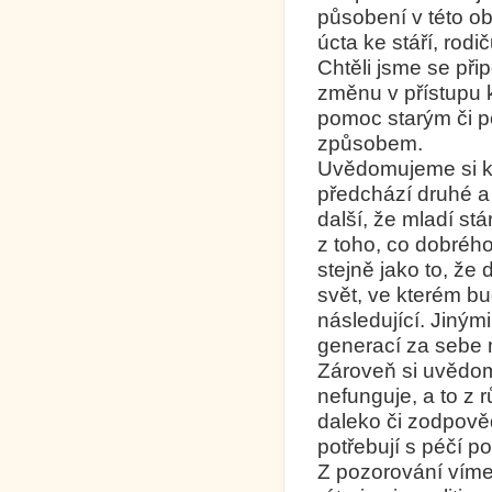
působení v této obl
úcta ke stáří, rod
Chtěli jsme se přip
změnu v přístupu k
pomoc starým či p
způsobem.
Uvědomujeme si ko
předchází druhé a
další, že mladí st
z toho, co dobrého
stejně jako to, že
svět, ve kterém b
následující. Jiný
generací za sebe n
Zároveň si uvědo
nefunguje, a to z 
daleko či zodpověd
potřebují s péčí p
Z pozorování víme