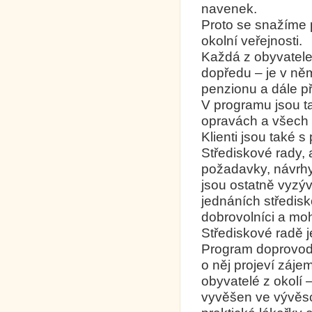
navenek.
Proto se snažíme p
okolní veřejnosti.
Každá z obyvatel
dopředu – je v ně
penzionu a dále p
V programu jsou t
opravách a všech 
Klienti jsou také 
Střediskové rady, 
požadavky, návrhy, 
jsou ostatně vyzý
jednáních středisko
dobrovolníci a mo
Střediskové radě 
Program doprovodnýc
o něj projeví záje
obyvatelé z okolí
vyvěšen ve vývěsc