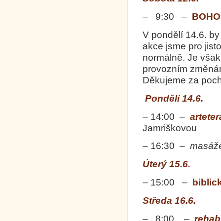
– 9:30 –
BOHO
V pondělí 14.6. by
akce jsme pro jist
normálně. Je však
provozním změnám 
Děkujeme za poch
Pondělí 14.6.
– 14:00 –
artete
Jamriškovou
– 16:30 –
masáž
Úterý 15.6.
– 15:00 –
biblic
Středa 16.6.
– 8:00 –
rehabi