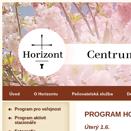
Úvod
O Horizontu
Pečovatelská služba
D
Program pro veřejnost
PROGRAM HO
Program aktivit
stacionáře
Úterý 1.6.