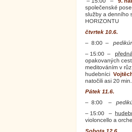
– 15:00 –
9. n
společenské posez
služby a denního 
HORIZONTU
čtvrtek 10.6.
– 8:00 –
pedikú
– 15:00 –
předn
opakovaných cestá
meditováním v růz
hudebníci
Vojtěch
natočili asi 20 mi
Pátek 11.6.
– 8:00 –
pedik
– 15:00 –
hudeb
violoncello a orche
Sobota 12.6.