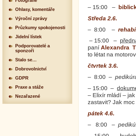
Fotografie
– 15:00 –
biblic
Ohlasy, komentáře
Středa 2.6.
Výroční zprávy
Průzkumy spokojenosti
– 8:00 –
rehabi
Jidelní lístek
– 15:00 –
předn
Podporovatelé a
paní
Alexandra
T
sponzoři
to létat na motor
Stalo se…
čtvrtek 3.6.
Dobrovolnictví
– 8:00 –
pedikúr
GDPR
Praxe a stáže
– 15:00 –
dokume
– Elixír mládí – ja
Nezařazené
zastavit? Jak moc
pátek 4.6.
– 8:00 –
pedikú
– 15:00 –
hudeb