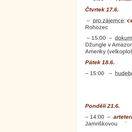
Čtvrtek 17.6.
–
pro zájemce
:
c
Rohozec
– 15:00 –
dokum
Džungle v Amazoni
Ameriky (velkoplo
Pátek 18.6.
– 15:00 –
hudeb
Pondělí 21.6.
– 14:00 –
artete
Jamriškovou ¨