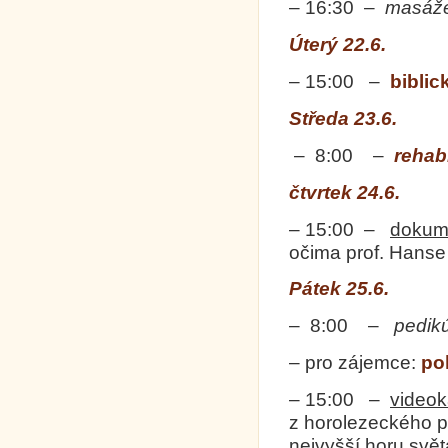
– 16:30 –
masáž
Úterý 22.6.
– 15:00 –
biblic
Středa 23.6.
– 8:00 –
rehabi
čtvrtek 24.6.
– 15:00 –
dokum
očima prof. Hanse
Pátek 25.6.
– 8:00 –
pedik
– pro zájemce:
po
– 15:00 –
video
z horolezeckého p
nejvyšší horu svět