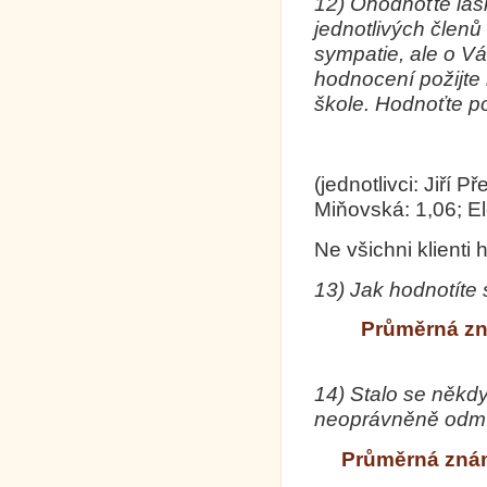
12)
Ohodnoťte las
jednotlivých člen
sympatie, ale o Váš
hodnocení požijte
škole. Hodnoťte po
(jednotlivci: Jiří
Miňovská: 1,06; El
Ne všichni klienti
13)
Jak hodnotíte 
Průměrná z
14)
Stalo se někdy
neoprávněně odmí
Průměrná zná