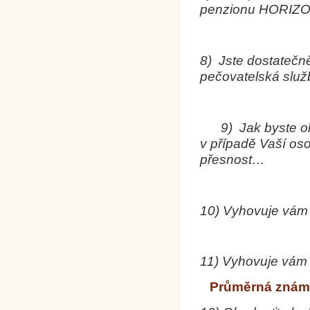
penzionu HORIZO
8)
Jste dostatečn
pečovatelská služ
9)
Jak byste o
v případě Vaší osob
přesnost…
10)
Vyhovuje vám 
11)
Vyhovuje vám 
Průměrná známk