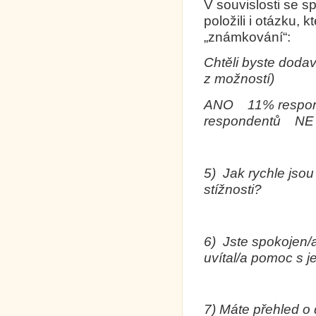
V souvislosti se 
položili i otázku,
„známkování“:
Chtěli byste doda
z možností)
ANO 11% 
respondentů N
5)
Jak rychle jso
stížnosti?
6)
Jste spokojen/a
uvítal/a pomoc s 
7)
Máte přehled o 