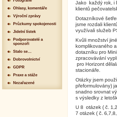
Fotografie
Jako každý rok, i 
Ohlasy, komentáře
klientů pečovatel
Výroční zprávy
Dotazníkové šetřen
jsme rozdali klien
Průzkumy spokojenosti
využívali služeb P
Jidelní lístek
Kvůli množství jin
Podporovatelé a
sponzoři
komplikovaného a 
dotazníku pro Mini
Stalo se…
zpracovávání vypln
Dobrovolnictví
pro Horizont dělal
GDPR
stacionáře.
Praxe a stáže
Otázky jsem použil
Nezařazené
přeformulovány) j
snadno srovnat výs
s výsledky z letoš
U 8 otázek ( č. 1,
7 otázek ( č. 6,7,