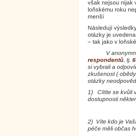
však nejsou nijak 
loňskému roku nepř
menší
Následují výsledk
otázky je uvedena
– tak jako v loňsk
V anonymn
respondentů
, tj.
6
si vybrali a odpov
zkušenost ( obědy
otázky neodpovědě
1)
Cítíte se
kvůli 
dostupnosti některý
2) Víte kdo je Vaš
péče měli občas h