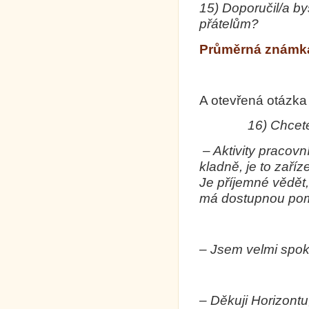
15)
Doporučil/a by
přátelům?
Průměrná známka
A otevřená otázka
16)
Chcete
– Aktivity pracov
kladně, je to zaří
Je příjemné vědět
má dostupnou po
– Jsem velmi spok
– Děkuji Horizontu,