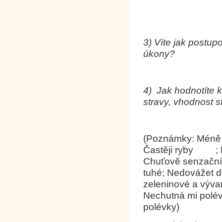
3)
Vít
e jak postupov
úkony?
4)
Jak hodnotíte k
stravy, vhodnost st
(Poznámky: Méně os
Častěji ryby ; M
Chuťově senzační,
tuhé; Nedovážet d
zeleninové a výva
Nechutná mi polév
polévky)