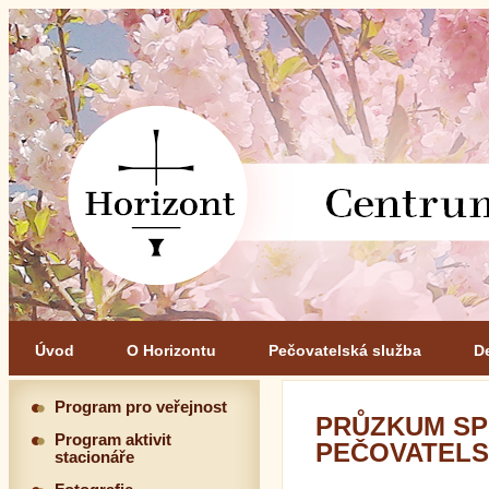
Úvod
O Horizontu
Pečovatelská služba
D
Program pro veřejnost
PRŮZKUM SP
Program aktivit
PEČOVATELSK
stacionáře