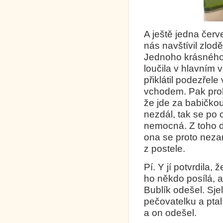
A ještě jedna čer
nás navštívil zlodě
Jednoho krásného 
loučila v hlavním
přiklátil podezřel
vchodem. Pak prokl
že jde za babičkou
nezdál, tak se po c
nemocná. Z toho d
ona se proto neza
z postele.
Pí. Y jí potvrdila, 
ho někdo posílá, a
Bublík odešel. Sje
pečovatelku a ptal
a on odešel.