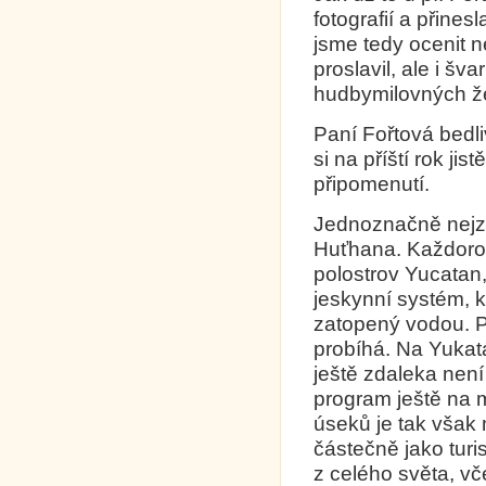
fotografií a přine
jsme tedy ocenit n
proslavil, ale i šva
hudbymilovných že
Paní Fořtová bedli
si na příští rok ji
připomenutí.
Jednoznačně nejza
Huťhana. Každoro
polostrov Yucatan
jeskynní systém, kt
zatopený vodou. Po
probíhá. Na Yukat
ještě zdaleka nen
program ještě na
úseků je tak však
částečně jako turis
z celého světa, vč