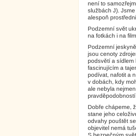
není to samozřejm
službách J). Jsme 
alespoň prostředni
Podzemní svět ukrý
na fotkách i na fi
Podzemní jeskyně
jsou cenoty zdroje
podsvětí a sídlem
fascinujícím a ta
podívat, nafotit a 
v dobách, kdy mohly 
ale nebyla nejmen
pravděpodobností 
Dobře chápeme, že 
stane jeho celoživ
odvahy pouštět s
objevitel nemá tu
S bezpečným světe