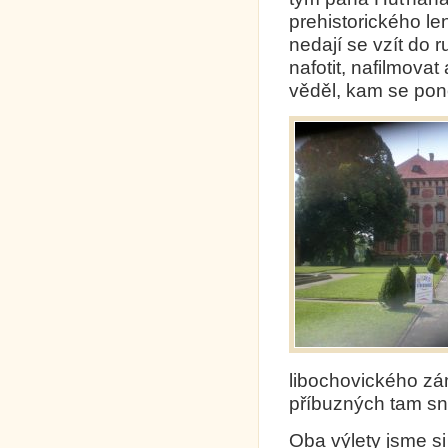
prehistorického le
nedají se vzít do 
nafotit, nafilmova
věděl, kam se pono
libochovického zám
příbuzných tam sn
Oba výlety jsme si 