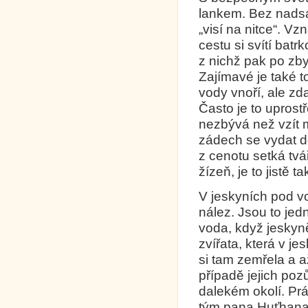
lankem. Bez nadsáz
„visí na nitce“. Vz
cestu si svítí bat
z nichž pak po zb
Zajímavé je také t
vody vnoří, ale zda
Často je to uprost
nezbývá než vzít
zádech se vydat d
z cenotu setká tvá
žízeň, je to jistě 
V jeskyních pod vo
nález. Jsou to jed
voda, když jeskyn
zvířata, která v je
si tam zemřela a a
případě jejich po
dalekém okolí. Pr
tým pana Huťhana.