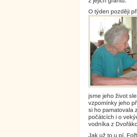
z jejich grantu.
O týden později př
jsme jeho život sle
vzpomínky jeho přá
si ho pamatovala z
počátcích i o vekýc
vodníka z Dvořáko
Jak už to u pí. Fo