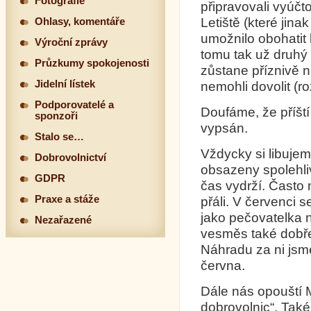
Fotografie
připravovali vyúčt
Letiště (které jin
Ohlasy, komentáře
umožnilo obohatit k
Výroční zprávy
tomu tak už druhý 
Průzkumy spokojenosti
zůstane příznivě 
Jidelní lístek
nemohli dovolit (r
Podporovatelé a
Doufáme, že příšt
sponzoři
vypsán.
Stalo se…
Vždycky si libuje
Dobrovolnictví
obsazeny spolehli
GDPR
čas vydrží. Často 
Praxe a stáže
přáli. V červenci s
jako pečovatelka ne
Nezařazené
vesměs také dobře 
Náhradu za ni jsm
června.
Dále nás opouští 
dobrovolnic“. Také