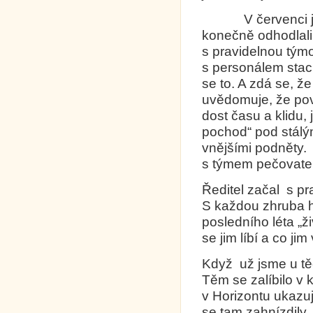
V červenci j
konečně odhodlali
s pravidelnou tým
s personálem staci
se to. A zdá se, 
uvědomuje, že poví
dost času a klidu, 
pochod“ pod stálý
vnějšími podněty.
s týmem pečovatel
Ředitel začal s pr
S každou zhruba h
posledního léta „ži
se jim líbí a co j
Když už jsme u t
Těm se zalíbilo v 
v Horizontu ukazuj
se tam zahnízdily.