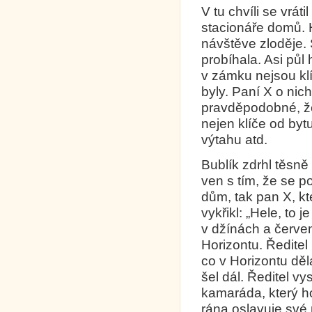
V tu chvíli se vráti
stacionáře domů. H
návštěve zloděje. Š
probíhala. Asi půl 
v zámku nejsou klí
byly. Paní X o nic
pravděpodobné, že
nejen klíče od bytu
výtahu atd.
Bublík zdrhl těsně 
ven s tím, že se 
dům, tak pan X, kt
vykřikl: „Hele, to 
v džínách a červe
Horizontu. Ředitel 
co v Horizontu děla
šel dál. Ředitel vy
kamaráda, který ho
rána oslavuje své n