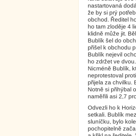
nastartovaná dodáv
že by si prý potřeb
obchod. Ředitel ho
ho tam zloděje 4 lid
klidně může jit. 
Bublík šel do obcho
přišel k obchodu p
Bublík nejevil ocho
ho zdržet ve dvou.
Nicméně Bublík, kt
neprotestoval proti
přijela za chvilku.
Notně si přihýbal 
naměřili asi 2,7 pr
Odvezli ho k Horiz
setkali. Bublík me
sluníčku, bylo kole
pochopitelně začal
a křikl na ředitele,