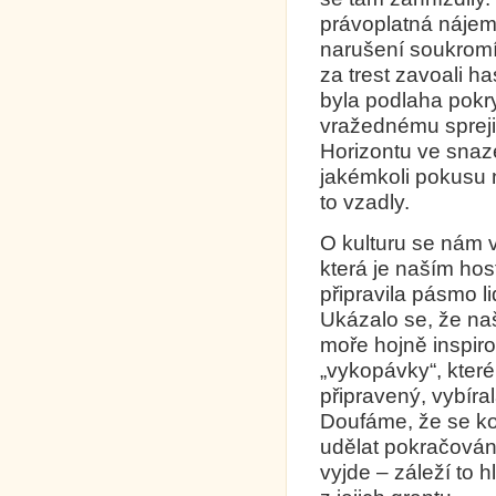
právoplatná nájemk
narušení soukromí 
za trest zavoali ha
byla podlaha pokry
vražednému spreji 
Horizontu ve snaze 
jakémkoli pokusu n
to vzadly.
O kulturu se nám v
která je naším hos
připravila pásmo 
Ukázalo se, že naš
moře hojně inspiro
„vykopávky“, které
připravený, vybíra
Doufáme, že se konc
udělat pokračování
vyjde – záleží to h