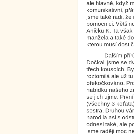
ale hlavně, když 
komunikativní, přát
jsme také rádi, ž
pomocnici. Většino
Aničku K. Ta vša
manžela a také d
kterou musí dost ča
Dalším přírůstk
Dočkali jsme se d
třech kouscích. B
roztomilá ale už tu
překočkováno. Prot
nabídku našeho z
se jich ujme. Prvn
(všechny 3 koťata)
sestra. Druhou vár
narodila asi s od
odnesl také, ale p
jsme raději moc ne