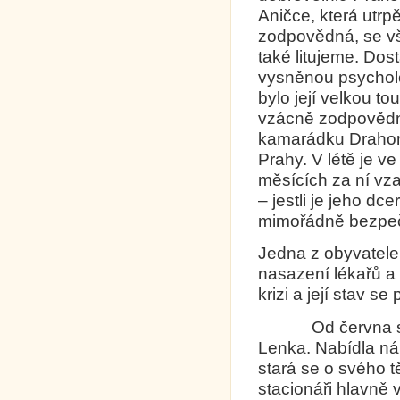
Aničce, která utrp
zodpovědná, se vš
také litujeme. Dos
vysněnou psycholo
bylo její velkou to
vzácně zodpovědná
kamarádku Drahomí
Prahy. V létě je ve
měsících za ní vza
– jestli je jeho dc
mimořádně bezpe
Jedna z obyvatelek
nasazení lékařů a
krizi a její stav s
Od června se v 
Lenka. Nabídla n
stará se o svého 
stacionáři hlavně 