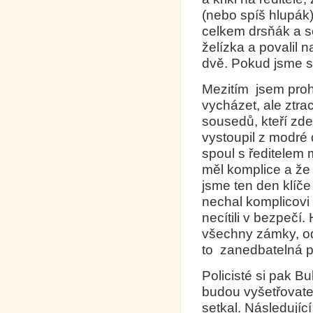
(nebo spíš hlupák)
celkem drsňák a se
želízka a povalil 
dvě. Pokud jsme si 
Mezitím jsem prohl
vycházet, ale ztra
sousedů, kteří zde 
vystoupil z modré
spoul s ředitelem m
měl komplice a že
jsme ten den klíče
nechal komplicov
necítili v bezpečí
všechny zámky, od
to zanedbatelná p
Policisté si pak Bu
budou vyšetřovatel
setkal. Následují