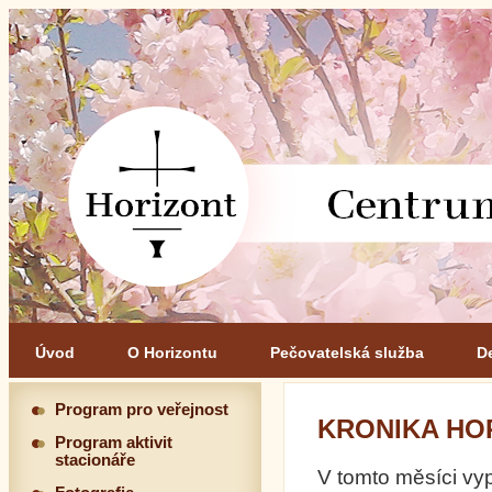
Úvod
O Horizontu
Pečovatelská služba
D
Program pro veřejnost
KRONIKA HO
Program aktivit
stacionáře
V tomto měsíci vyp