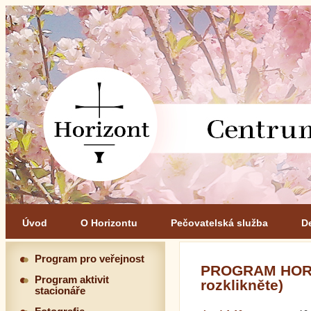
Úvod
O Horizontu
Pečovatelská služba
D
Program pro veřejnost
PROGRAM HORIZ
Program aktivit
rozklikněte)
stacionáře