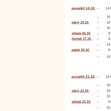
pondělí 14.10.
–
14:
–
16
úterý 15.10.
–
10
–
15
středa 16.10.
–
8
čtvrtek 17.10.
–
8
–
14
pátek 18.10.
–
8
–
14
pondělí 21.10.
–
14:
–
16
úterý 22.10.
–
10
–
15
středa 23.10.
–
8
–
15