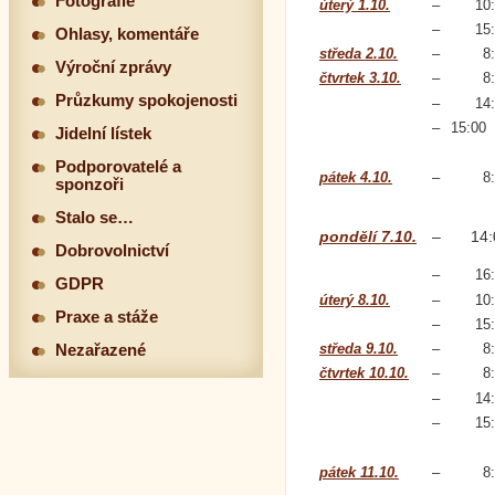
Fotografie
úterý 1.10.
–
10
–
15
Ohlasy, komentáře
středa 2.10.
–
8
Výroční zprávy
čtvrtek 3.10.
–
8
Průzkumy spokojenosti
–
14
–
15:00
Jidelní lístek
Podporovatelé a
pátek 4.10.
–
8
sponzoři
Stalo se…
pondělí 7.10.
–
14:
Dobrovolnictví
–
16
GDPR
úterý 8.10.
–
10
Praxe a stáže
–
15
středa 9.10.
–
8
Nezařazené
čtvrtek 10.10.
–
8
–
14
–
15
pátek 11.10.
–
8