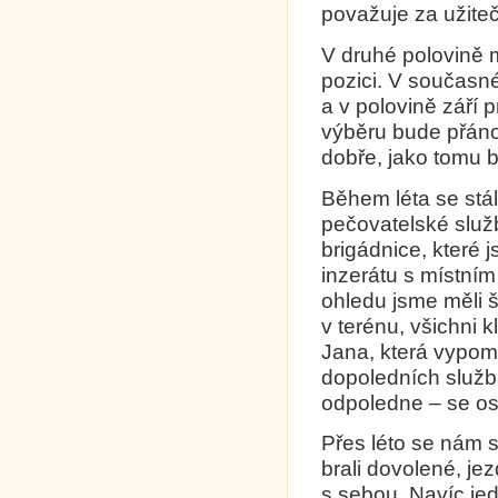
považuje za užite
V druhé polovině 
pozici. V současn
a v polovině září 
výběru bude přáno
dobře, jako tomu b
Během léta se stál
pečovatelské služ
brigádnice, které 
inzerátu s místním
ohledu jsme měli 
v terénu, všichni k
Jana, která vypom
dopoledních služb
odpoledne – se os
Přes léto se nám st
brali dovolené, jezd
s sebou. Navíc je