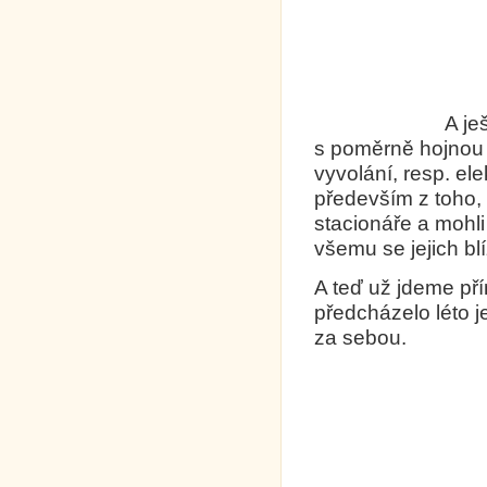
A ještě stojí
s poměrně hojnou
vyvolání, resp. ele
především z toho, 
stacionáře a mohli
všemu se jejich blí
A teď už jdeme př
předcházelo léto 
za sebou.