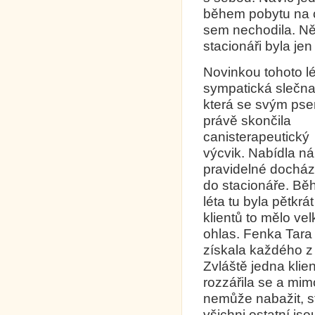
během pobytu na 
sem nechodila. Ně
stacionáři byla jen
Novinkou tohoto lé
sympatická slečna
která se svým ps
právě skončila
canisterapeutický
výcvik. Nabídla n
pravidelné docház
do stacionáře. B
léta tu byla pětkrát
klientů to mělo vel
ohlas. Fenka Tara 
získala každého z 
Zvláště jedna klien
rozzářila se a mim
nemůže nabažit, stá
všichni ostatní js