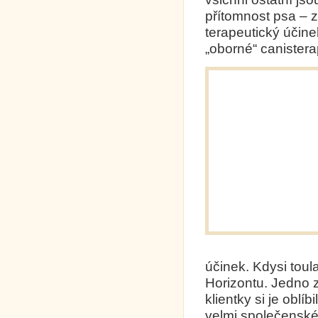
přítomnost psa – z
terapeutický účine
„oborné“ canisterap
Ale nejen
účinek. Kdysi tou
Horizontu. Jedno z 
klientky si je oblíb
velmi společenské,