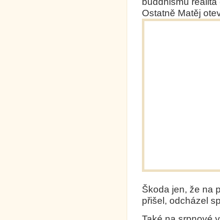
buddhismu realita
Ostatně Matěj ote
Škoda jen, že na p
přišel, odcházel s
Také na srpnové vý