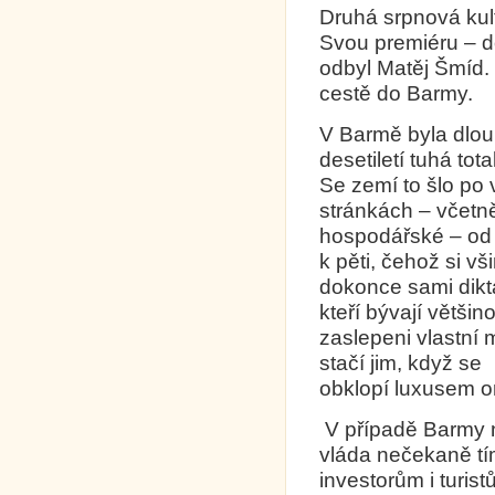
Druhá srpnová kult
Svou premiéru – d
odbyl Matěj Šmíd.
cestě do Barmy.
V Barmě byla dlo
desetiletí tuhá total
Se zemí to šlo po
stránkách – včetn
hospodářské – od 
k pěti, čehož si vši
dokonce sami diktá
kteří bývají většin
zaslepeni vlastní 
stačí jim, když se
obklopí luxusem o
V případě Barmy n
vláda nečekaně tím
investorům i turis