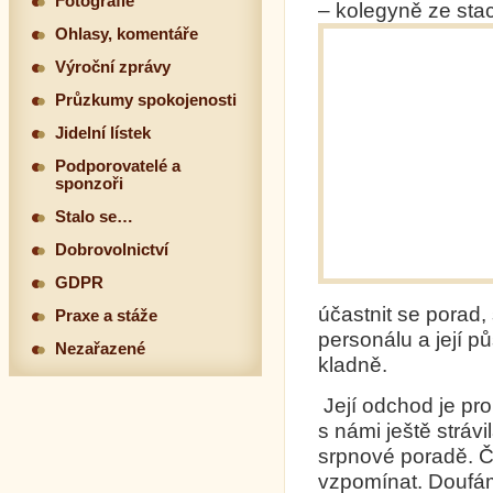
Fotografie
– kolegyně ze st
Ohlasy, komentáře
Výroční zprávy
Průzkumy spokojenosti
Jidelní lístek
Podporovatelé a
sponzoři
Stalo se…
Dobrovolnictví
GDPR
účastnit se porad,
Praxe a stáže
personálu a její 
Nezařazené
kladně.
Její odchod je pro
s námi ještě strávi
srpnové poradě. Č
vzpomínat. Doufám