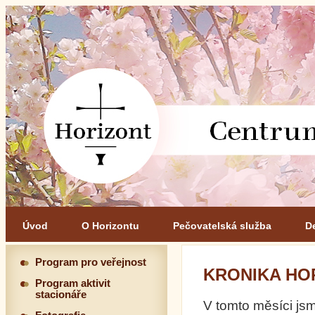
Úvod
O Horizontu
Pečovatelská služba
D
Program pro veřejnost
KRONIKA HOR
Program aktivit
stacionáře
V tomto měsíci js