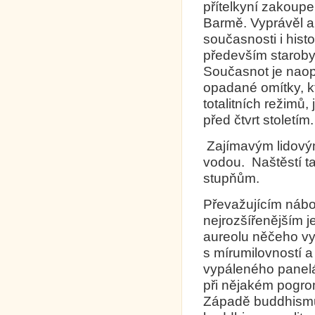
přítelkyní zakoupe
Barmě. Vyprávěl a 
současnosti i his
především starobyl
Současnot je nao
opadané omítky, k
totalitních režimů
před čtvrt stoletím.
Zajímavým lidový
vodou. Naštěstí ta
stupňům.
Převažujícím náb
nejrozšířenějším 
aureolu něčeho vyš
s mírumilovností a
vypáleného panelá
při nějakém pogro
Západě buddhismus