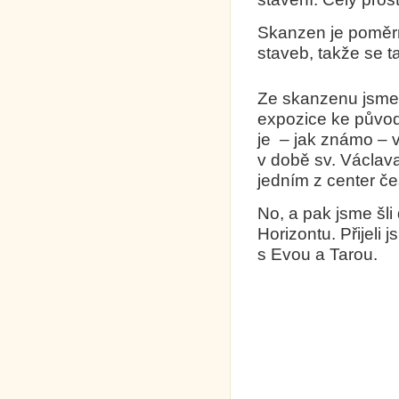
Skanzen je poměrn
staveb, takže se 
Ze skanzenu jsme 
expozice ke půvo
je – jak známo –
v době sv. Václava 
jedním z center č
No, a pak jsme šl
Horizontu. Přijeli 
s Evou a Tarou.