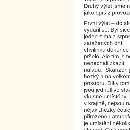
Druhý výlet jsme n
jako spíš z provo
První výlet – do 
vydařil se.
Byl sice
jeden z mála srpn
zatažených dní,
chvilinku dokonce
pršelo. Ale tím jsm
nenechali zkazit
náladu. Skanzen 
hezký a na velké
prostoru. Díky to
jsou jednotlivé st
vkusně umístěny
v krajině, nejsou 
nějak „hezky česk
přirozenou atmosfé
je umístění několi
stavení. Celý pro