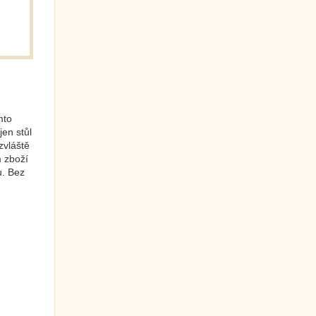
mto
jen stůl
zvláště
 zboží
u. Bez