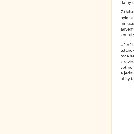
dámy d
Zaháje
bylo s
měsíce
adventn
zmínit
Už něko
„stáne
roce se
k rozlo
větrno
a jednu
ní by t