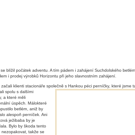
 se blížil počátek adventu. A tím pádem i zahájení Suchdolského betlém
dem i prodej výrobků Horizontu při jeho slavnostním zahájení.
 začali klienti stacionáře společně s Hankou péci perníčky,
které jsme t
li spolu s dalšími
, a které měli
nální úspěch. Málokteré
opustilo betlém, aniž by
alo alespoň perníček. Ani
ová ježibaba by je
ala. Bylo by škoda tento
 nezopakovat, takže se