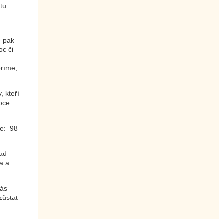
ntu
e pak
oc či
a
ěříme,
 kteří
roce
ře: 98
nad
a a
nás
zůstat