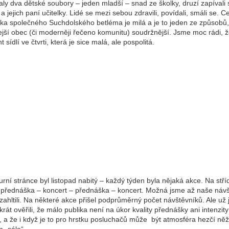
ly dva dětské soubory – jeden mladší – snad ze školky, druzí zapívali 
 a jejich paní učitelky. Lidé se mezi sebou zdravili, povídali, smáli se. C
ka společného Suchdolského betléma je milá a je to jeden ze způsobů,
ejší obec (či moderněji řečeno komunitu) soudržnější. Jsme moc rádi, 
t sídlí ve čtvrti, která je sice malá, ale pospolitá.
urní stránce byl listopad nabitý – každý týden byla nějaká akce. Na stř
a přednáška – koncert – přednáška – koncert. Možná jsme až naše náv
zahltili. Na některé akce přišel podprůměrný počet návštěvníků. Ale už 
át ověřili, že málo publika není na úkor kvality přednášky ani intenzity
, a že i když je to pro hrstku posluchačů může být atmosféra hezčí něž