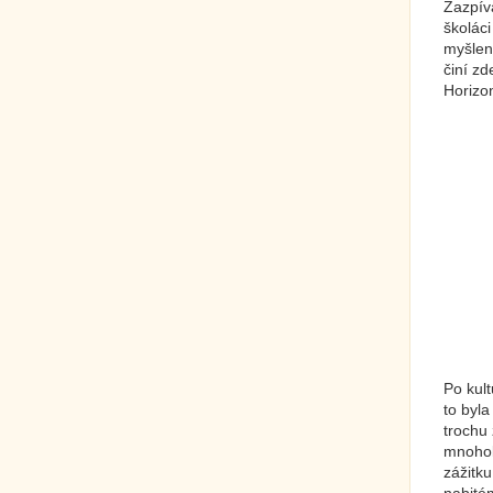
Zazpíva
školáci
myšlen
činí zd
Horizon
Po kult
to byl
trochu 
mnohokr
zážitku