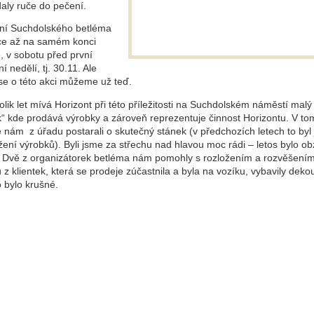
aly ruče do pečení.
ní Suchdolského betléma
ice až na samém konci
, v sobotu před první
í nedělí, tj. 30.11. Ale
 se o této akci můžeme už teď.
lik let mívá Horizont při této příležitosti na Suchdolském náměstí malý
k“ kde prodává výrobky a zároveň reprezentuje činnost Horizontu. V to
 nám z úřadu postarali o skutečný stánek (v předchozích letech to byl 
žení výrobků). Byli jsme za střechu nad hlavou moc rádi – letos bylo ob
. Dvě z organizátorek betléma nám pomohly s rozložením a rozvěšením
 z klientek, která se prodeje zúčastnila a byla na vozíku, vybavily deko
o bylo krušné.