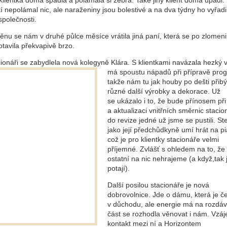
lientka doma spadla a polámala si žebra. Také jiný klient doma upadl. 
í nepolámal nic, ale naraženiny jsou bolestivé a na dva týdny ho vyřadi
společnosti.
ěnu se nám v druhé půlce měsíce vrátila jiná paní, která se po zlomen
tavila překvapivě brzo.
cionáři se zabydlela nová kolegyně Klára.
S klientkami navázala hezký 
má spoustu nápadů při přípravě pro
takže nám tu jak houby po dešti přibý
různé další výrobky a dekorace. Už
se ukázalo i to, že bude přínosem při
a aktualizaci vnitřních směrnic stacio
do revize jedné už jsme se pustili. St
jako její předchůdkyně umí hrát na p
což je pro klientky stacionáře velmi
příjemné. Zvlášť s ohledem na to, že
ostatní na nic nehrajeme (a když,tak
potají).
Další posilou stacionáře je nová
dobrovolnice. Jde o dámu, která je č
v důchodu, ale energie má na rozdáv
část se rozhodla věnovat i nám. Vzá
kontakt mezi ní a Horizontem