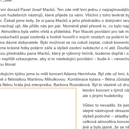
 „sále“.
vní dorazil Pavel Josef Macků. Ten zde měl loni jednu z nejzajímavější
m hudebních nástrojů, které přijede za vámi. Všichni z toho tenkrát by
i. Čekali jsme tedy, že si pana Macků a jeho přednášku o dobývání se
nechají ujít. Ale přišlo nás jen pár. Nicméně platí přesně to, co bylo n
. Atmosféra byla velmi vřelá a přátelská. Pan Macek povídání pro tak m
osluchačů pojal osobněji a hodně hovořil o svých cestách za polární kr
 na dávné dobyvatele. Bylo možnost se na cokoli zeptat, cokoli komento
jsme krásné fotky polární záře a slyšeli osobní svědectví o ní atd. Douf
akou přednášku pana Macků, který je výborný řečník, budeme dopřát i za
 nepřišli vzkazujeme, aby si to následující povídání – bude-li – nenechal
u litovat.
edujícím týdnu jsme tu měli koncert Adama Hermhuta. Byl zde už loni, k
ě s flétnistkou Martinou Mihulkovou. Kombinace kytara – flétna zůstala
a flétnu hrála jiná interpretka, Barbora Rusnáková.
Byl to vlastně už dr
letošní koncert s týmiž nás
ale s jinými hudebníky.
Vůbec to nevadilo, že js
stejné nástrojové obsaze
slyšeli podruhé – skladby 
celková atmosféra koncer
jiné a bylo jasné, že se n