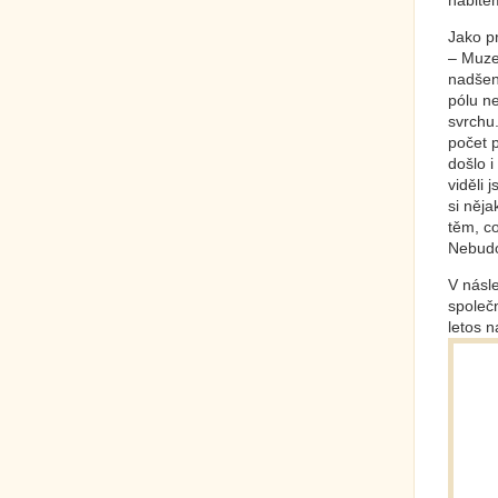
nabitém
Jako pr
– Muzeu
nadšen
pólu ne
svrchu
počet p
došlo i
viděli 
si něj
těm, co
Nebudo
V násl
společn
letos n