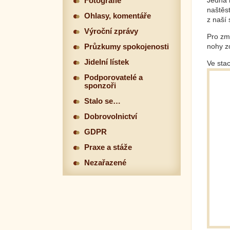
Jedna k
Fotografie
naštěst
Ohlasy, komentáře
z naší 
Výroční zprávy
Pro zm
nohy zo
Průzkumy spokojenosti
Jidelní lístek
Ve sta
Podporovatelé a
sponzoři
Stalo se…
Dobrovolnictví
GDPR
Praxe a stáže
Nezařazené