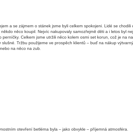
jem a se zájmem o stánek jsme byli celkem spokojeni. Lidé se chodili 
 někdo něco koupil. Nejvíc nakupovaly samozřejmě děti a i letos byl nej
o perníčky. Celkem jsme utržili něco kolem osmi set korun, což je na n
 slušné. Tržbu použijeme ve prospěch klientů – buď na nákup výtvarn
 nebo na něco na zub.
vnostním otevření betléma byla – jako obvykle – příjemná atmosféra.