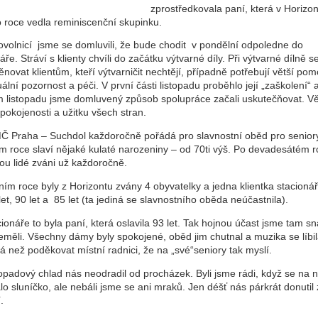
zprostředkovala paní, která v Horizo
o roce vedla reminiscenční skupinku.
ovolnicí jsme se domluvili, že bude chodit v pondělní odpoledne do
áře. Stráví s klienty chvíli do začátku výtvarné díly. Při výtvarné dílně s
novat klientům, kteří výtvarničit nechtějí, případně potřebují větší pom
uální pozornost a péči. V první části listopadu proběhlo její „zaškolení“ 
 listopadu jsme domluvený způsob spolupráce začali uskutečňovat. V
pokojenosti a užitku všech stran.
Č Praha – Suchdol každoročně pořádá pro slavnostní oběd pro seniory,
m roce slaví nějaké kulaté narozeniny – od 70ti výš. Po devadesátém 
ou lidé zváni už každoročně.
ním roce byly z Horizontu zvány 4 obyvatelky a jedna klientka stacioná
 let, 90 let a 85 let (ta jediná se slavnostního oběda neúčastnila).
ionáře to byla paní, která oslavila 93 let. Tak hojnou účast jsme tam s
eměli. Všechny dámy byly spokojené, oběd jim chutnal a muzika se líbil
 než poděkovat místní radnici, že na „své“seniory tak myslí.
topadový chlad nás neodradil od procházek. Byli jsme rádi, když se na 
o sluníčko, ale nebáli jsme se ani mraků. Jen déšť nás párkrát donutil 
.