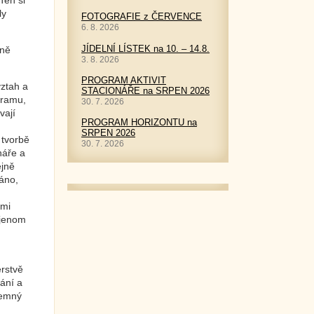
Ten si
ly
FOTOGRAFIE z ČERVENCE
6. 8. 2026
JÍDELNÍ LÍSTEK na 10. – 14.8.
ině
3. 8. 2026
PROGRAM AKTIVIT
vztah a
STACIONÁŘE na SRPEN 2026
gramu,
30. 7. 2026
vají
PROGRAM HORIZONTU na
SRPEN 2026
 tvorbě
30. 7. 2026
náře a
ejně
iáno,
 mi
 jenom
erstvě
ání a
jemný