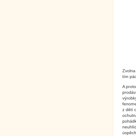
Zvolna
tím pá
A proto
prodáva
výrobky
fenome
z dětí 
ochutn
pohádk
neuhlíd
úspěch