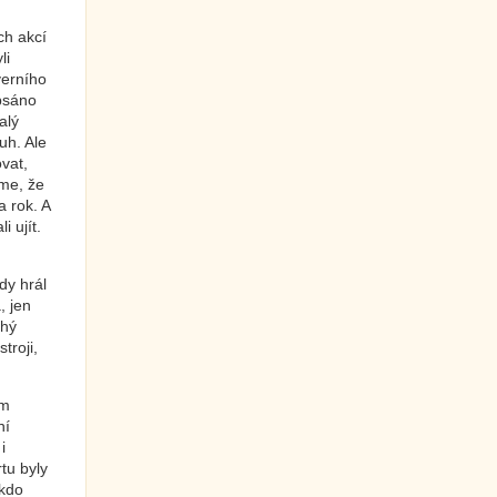
ch akcí
li
verního
apsáno
alý
uh. Ale
vat,
áme, že
 rok. A
i ujít.
dy hrál
, jen
uhý
troji,
em
ní
i
tu byly
ikdo