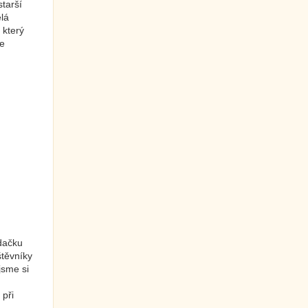
starší
elá
 který
že
ídačku
štěvníky
jsme si
 při