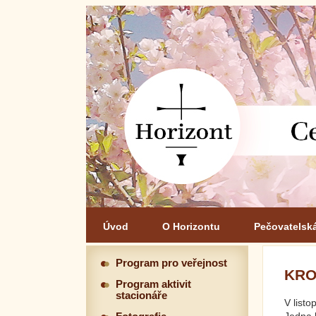
Úvod
O Horizontu
Pečovatelsk
Program pro veřejnost
KRO
Program aktivit
stacionáře
V listo