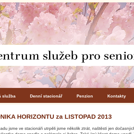
á služba
Denní stacionář
Penzion
Kontakty
NIKA HORIZONTU za LISTOPAD 2013
padu jsme ve stacionáři utrpěli jsme několik ztrát, naštěstí jen dočasnýc