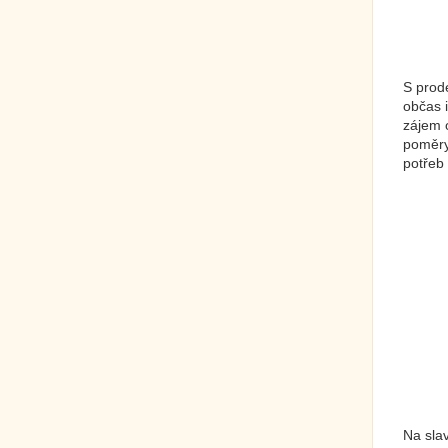
S prode
občas i
zájem 
poměry
potřeb
Na sla