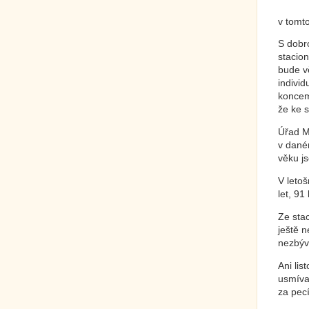
v tomt
S dobr
stacion
bude vě
individ
koncem
že ke s
Úřad M
v dané
věku js
V letoš
let, 91
Ze stac
ještě n
nezbývá
Ani lis
usmíval
za pecí