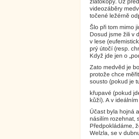
zlatokopy. Už pře
videozáběry medvě
točené ležérně odp
Šlo při tom mimo 
Dosud jsme žili v 
v lese (eufemisti
prý útočí (resp. ch
Když jde jen o „po
Zato medvěd je boj
protože chce měřit 
sousto (pokud je t
křupavé (pokud jde
kůží). A v ideální
Účast byla hojná a
násilím rozehnat, 
Předpokládáme, že 
Welzla, se v dubnu