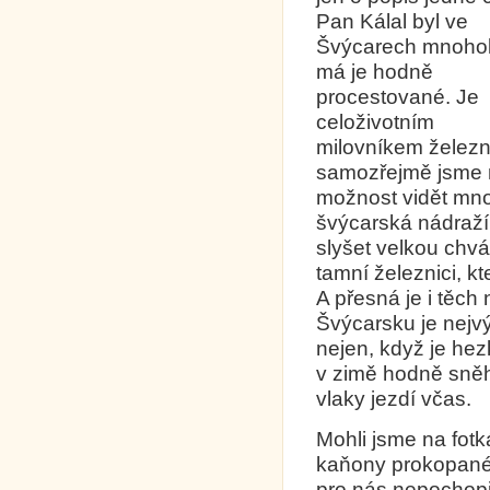
Pan Kálal byl ve
Švýcarech mnohok
má je hodně
procestované. Je
celoživotním
milovníkem železn
samozřejmě jsme 
možnost vidět mn
švýcarská nádraží
slyšet velkou chvá
tamní železnici, kt
A přesná je i těch
Švýcarsku je nejv
nejen, když je hez
v zimě hodně sněhu
vlaky jezdí včas.
Mohli jsme na fotk
kaňony prokopané
pro nás nepochopit