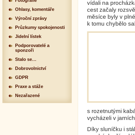
Fotografie
vídali na procház
cest začaly rozsv
Ohlasy, komentáře
měsíce byly v plné
Výroční zprávy
k tomu chybělo sa
Průzkumy spokojenosti
Jidelní lístek
Podporovatelé a
sponzoři
Stalo se…
Dobrovolnictví
GDPR
Praxe a stáže
Nezařazené
s rozetnutými kabát
vycházeli v jarníc
Díky sluníčku i s