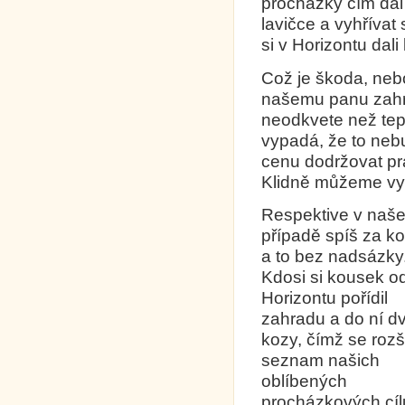
procházky čím dál
lavičce a vyhřívat
si v Horizontu dali
Což je škoda, neb
našemu panu zahr
neodkvete než tepl
vypadá, že to neb
cenu dodržovat pr
Klidně můžeme vyr
Respektive v naš
případě spíš za k
a to bez nadsázky
Kdosi si kousek o
Horizontu pořídil
zahradu a do ní d
kozy, čímž se rozší
seznam našich
oblíbených
procházkových cíl