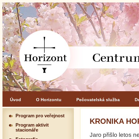
Úvod
O Horizontu
Pečovatelská služba
D
Program pro veřejnost
KRONIKA HOR
Program aktivit
stacionáře
Jaro přišlo letos 