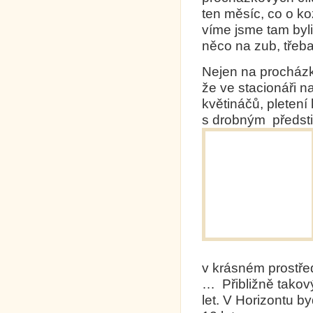
ten měsíc, co o k
víme jsme tam byli
něco na zub, třeba
Nejen na procházk
že ve stacionáři n
květináčů, pletení
s drobným předsti
v krásném prostřed
… Přibližně takový 
let. V Horizontu b