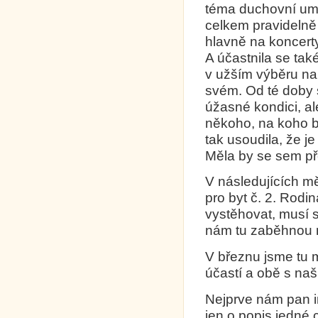
téma duchovní uměn
celkem pravidelně
hlavně na koncerty
A účastnila se tak
v užším výběru na b
svém. Od té doby se
úžasné kondici, al
někoho, na koho b
tak usoudila, že j
Měla by se sem př
V následujících m
pro byt č. 2. Rodi
vystěhovat, musí 
nám tu zaběhnou 
V březnu jsme tu m
účastí a obě s naš
Nejprve nám pan in
jen o popis jedné 