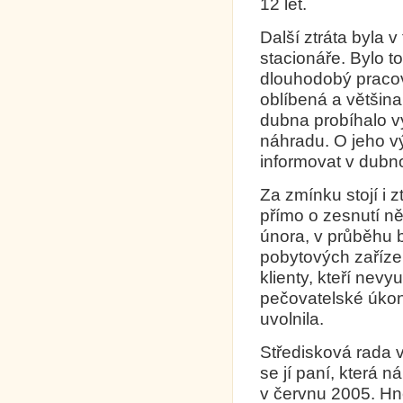
12 let.
Další ztráta byla 
stacionáře. Bylo t
dlouhodobý pracovn
oblíbená a většina
dubna probíhalo vý
náhradu. O jeho 
informovat v dubn
Za zmínku stojí i 
přímo o zesnutí ně
února, v průběhu
pobytových zařízen
klienty, kteří nevy
pečovatelské úko
uvolnila.
Středisková rada v
se jí paní, která 
v červnu 2005. Hn