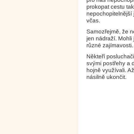
prokopat cestu tak
nepochopitelnější 
včas.
Samozřejmě, že ne
jen nádraží. Mohli 
různé zajímavosti.
Někteří posluchači
svými postřehy a d
hojně využívali. A
násilně ukončit.