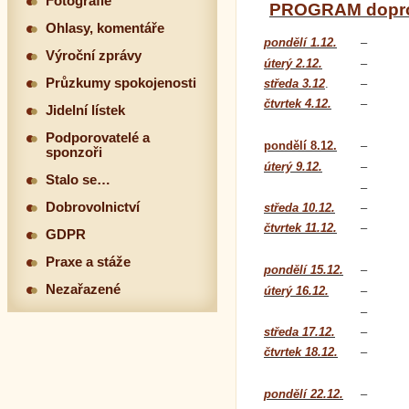
Fotografie
PROGRAM dopro
Ohlasy, komentáře
pondělí 1.12.
–
Výroční zprávy
úterý 2.12.
–
Průzkumy spokojenosti
středa 3.12
.
–
čtvrtek 4.12.
–
Jidelní lístek
Podporovatelé a
pondělí 8.12.
–
sponzoři
úterý 9.12.
–
Stalo se…
–
Dobrovolnictví
středa 10.12.
–
čtvrtek 11.12.
–
GDPR
Praxe a stáže
pondělí 15.12.
–
Nezařazené
úterý 16.12.
–
–
středa 17.12.
–
čtvrtek 18.12.
–
pondělí 22.12.
–