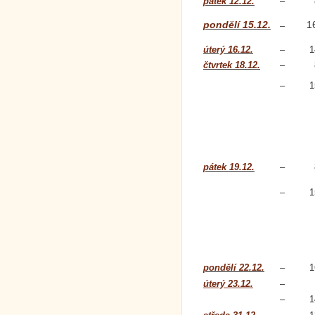
pátek 12.12.
–
pondělí 15.12.
1
–
úterý 16.12.
–
1
čtvrtek 18.12.
–
–
1
pátek 19.12.
–
–
1
pondělí 22.12.
–
1
úterý 23.12.
–
–
1