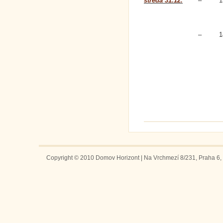
středa 31.12.
–
1
–
1
Copyright © 2010 Domov Horizont | Na Vrchmezí 8/231, Praha 6, 1