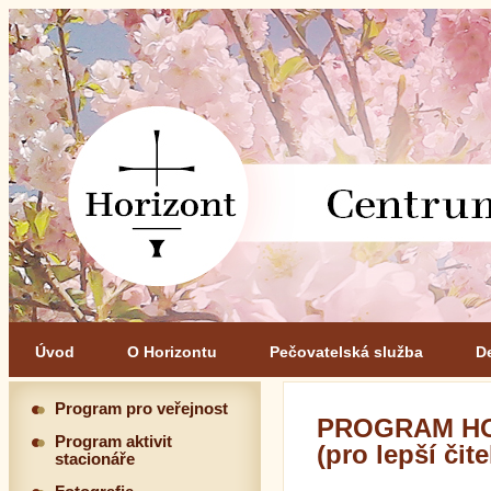
Úvod
O Horizontu
Pečovatelská služba
D
Program pro veřejnost
PROGRAM HO
Program aktivit
(pro lepší čit
stacionáře