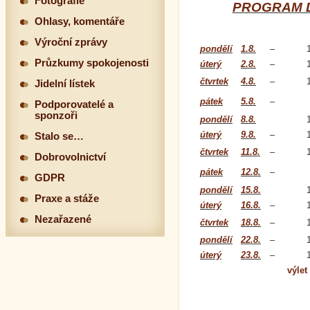
Fotografie
PROGRAM D
Ohlasy, komentáře
Výroční zprávy
pondělí
1.8.
–
Průzkumy spokojenosti
úterý
2.8.
–
čtvrtek
4.8.
–
Jidelní lístek
pátek
5.8.
–
Podporovatelé a
sponzoři
pondělí
8.8.
úterý
9.8.
–
Stalo se…
čtvrtek
11.8.
–
Dobrovolnictví
pátek
12.8.
–
GDPR
pondělí
15.8.
Praxe a stáže
úterý
16.8.
–
Nezařazené
čtvrtek
18.8.
–
pondělí
22.8.
–
úterý
23.8.
–
výlet