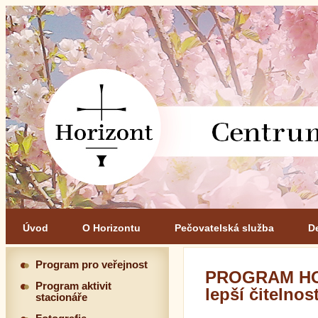
Úvod
O Horizontu
Pečovatelská služba
D
Program pro veřejnost
PROGRAM HOR
Program aktivit
lepší čitelnos
stacionáře