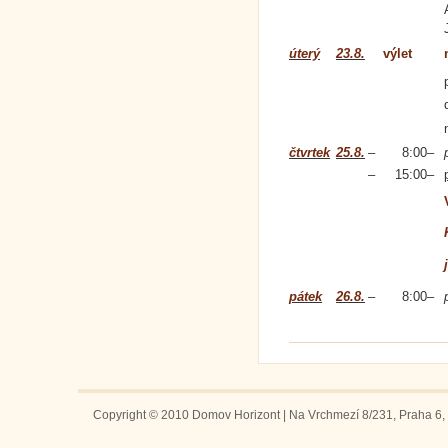
úterý
23.8.
výlet
čtvrtek
25.8.
–
8:00
–
–
15:00
–
pátek
26.8.
–
8:00
–
Copyright © 2010 Domov Horizont | Na Vrchmezí 8/231, Praha 6, 1