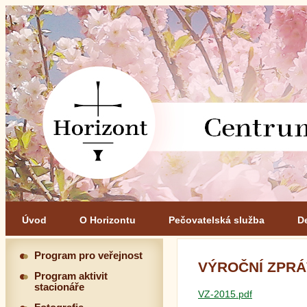
Úvod
O Horizontu
Pečovatelská služba
D
Program pro veřejnost
VÝROČNÍ ZPRÁV
Program aktivit
stacionáře
VZ-2015.pdf