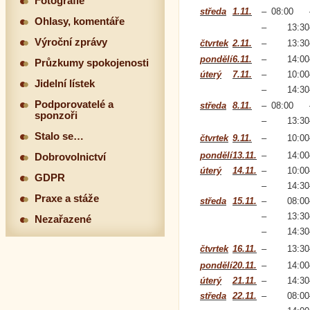
Fotografie
středa
1.11.
–
08:00
Ohlasy, komentáře
–
13:30
Výroční zprávy
čtvrtek
2.11.
–
13:30
pondělí
6.11.
–
14:00
Průzkumy spokojenosti
úterý
7.11.
–
10:00
Jidelní lístek
–
14:30
Podporovatelé a
středa
8.11.
–
08:00
sponzoři
–
13:30
Stalo se…
čtvrtek
9.11.
–
10:00
pondělí
13.11.
–
14:00
Dobrovolnictví
úterý
14.11.
–
10:00
GDPR
–
14:30
Praxe a stáže
středa
15.11.
–
08:00
–
13:30
Nezařazené
–
14:30
čtvrtek
16.11.
–
13:30
pondělí
20.11.
–
14:00
úterý
21.11.
–
14:30
středa
22.11.
–
08:00