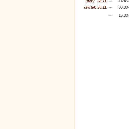
úterý
28.11.
–
14:45
čtvrtek
30.11.
–
08:00
–
15:00