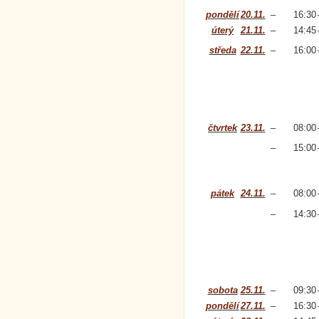
pondělí
20.11.
–
16:30
úterý
21.11.
–
14:45
středa
22.11.
–
16:00
čtvrtek
23.11.
–
08:00
–
15:00
pátek
24.11.
–
08:00
–
14:30
sobota
25.11.
–
09:30
pondělí
27.11.
–
16:30