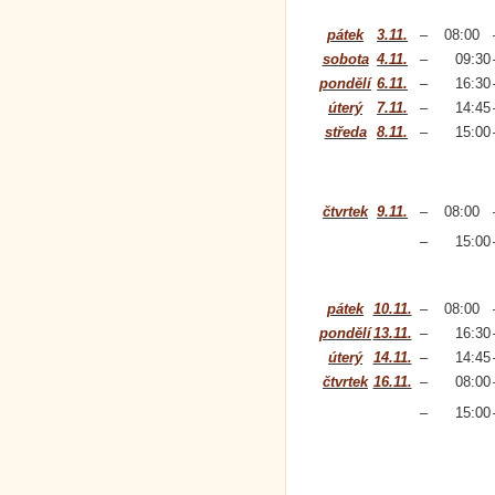
pátek
3.11.
–
08:00
sobota
4.11.
–
09:30
pondělí
6.11.
–
16:30
úterý
7.11.
–
14:45
středa
8.11.
–
15:00
čtvrtek
9.11.
–
08:00
–
15:00
pátek
10.11.
–
08:00
pondělí
13.11.
–
16:30
úterý
14.11.
–
14:45
čtvrtek
16.11.
–
08:00
–
15:00