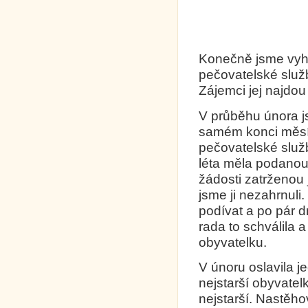
Konečně jsme vyho
pečovatelské služ
Zájemci jej najdou 
V průběhu února j
samém konci měsíc
pečovatelské služ
léta měla podanou 
žádosti zatrženou 
jsme ji nezahrnuli
podívat a po pár d
rada to schválila 
obyvatelku.
V únoru oslavila 
nejstarší obyvatel
nejstarší. Nastěho