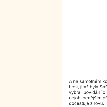
A na samotném kon
host, jímž byla Sa
vybrali povídání 
nejoblíbenějším p
docestuje znovu.