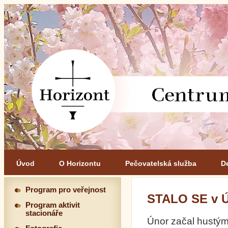
Úvod
O Horizontu
Pečovatelská služba
D
Program pro veřejnost
STALO SE v 
Program aktivit
stacionáře
Únor začal hustým