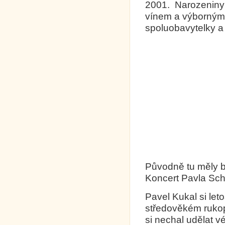
2001. Narozeniny o
vínem a výbornými
spoluobavytelky a
Původně tu měly bý
Koncert Pavla Sc
Pavel Kukal si let
středověkém rukopi
si nechal udělat v