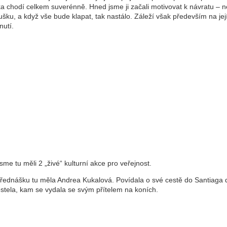
a chodí celkem suverénně. Hned jsme ji začali motivovat k návratu – n
šku, a když vše bude klapat, tak nastálo. Záleží však především na je
nutí.
jsme tu měli 2 „živé“ kulturní akce pro veřejnost.
přednášku tu měla Andrea Kukalová. Povídala o své cestě do Santiaga 
tela, kam se vydala se svým přítelem na koních.