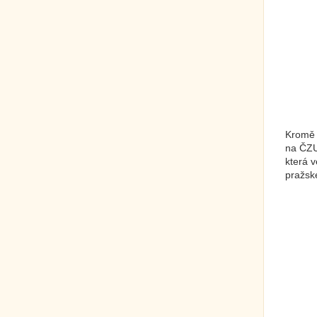
Kromě t
na ČZU,
která 
pražsk