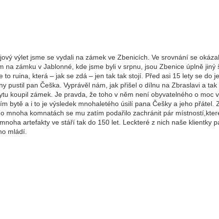
ijový výlet jsme se vydali na zámek ve Zbenicích. Ve srovnání se okáz
m na zámku v Jablonné, kde jsme byli v srpnu, jsou Zbenice úplně jiný 
e to ruina, která – jak se zdá – jen tak tak stojí. Před asi 15 lety se do je
y pustil pan Češka. Vyprávěl nám, jak přišel o dílnu na Zbraslavi a tak 
ytu koupil zámek. Je pravda, že toho v něm není obyvatelného o moc v
ím bytě a i to je výsledek mnohaletého úsilí pana Češky a jeho přátel. 
o mnoha komnatách se mu zatím podařilo zachránit pár místností,kter
 mnoha artefakty ve stáří tak do 150 let. Leckteré z nich naše klientky 
ho mládí.