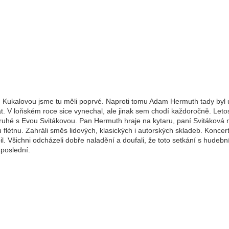
 Kukalovou jsme tu měli poprvé. Naproti tomu Adam Hermuth tady byl 
t. V loňském roce sice vynechal, ale jinak sem chodí každoročně. Letos
ruhé s Evou Svitákovou. Pan Hermuth hraje na kytaru, paní Svitáková 
 flétnu. Zahráli směs lidových, klasických i autorských skladeb. Koncer
il. Všichni odcházeli dobře naladění a doufali, že toto setkání s hudebn
 poslední.