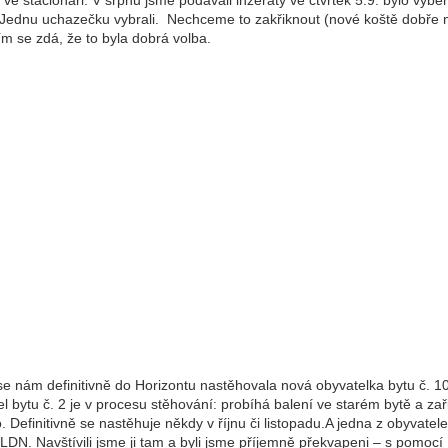
ve stacionáři. V srpnu jsme podávali inzeráty ve čtvrtek 5.9. bylo výbě
. Jednu uchazečku vybrali. Nechceme to zakřiknout (nové koště dobře 
ím se zdá, že to byla dobrá volba.
 se nám definitivně do Horizontu nastěhovala nová obyvatelka bytu č. 1
l bytu č. 2 je v procesu stěhování: probíhá balení ve starém bytě a zař
 Definitivně se nastěhuje někdy v říjnu či listopadu.A jedna z obyvatele
 LDN. Navštívili jsme ji tam a byli jsme příjemně překvapeni – s pomocí