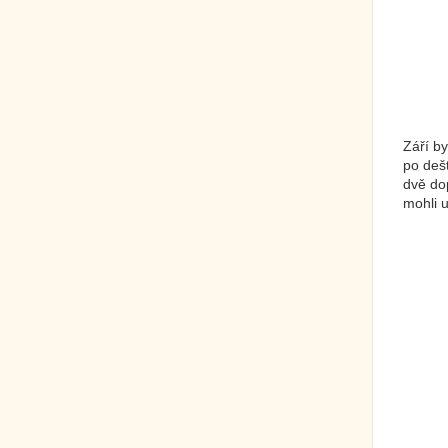
Září by
po dešt
dvě dop
mohli u