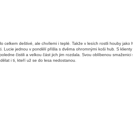
lo celkem deštivé, ale chvílemi i teplé. Takže v lesích rostli houby jako
i. Lucie jednou v pondělí přišla s dvěma ohromnými koši hub. S klienty
oledne čistili a velkou část jich jim rozdala. Svou oblíbenou smaženici 
dělat i ti, kteří už se do lesa nedostanou.