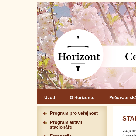
Úvod
O Horizontu
Pečovatelsk
Program pro veřejnost
STA
Program aktivit
stacionáře
Již js