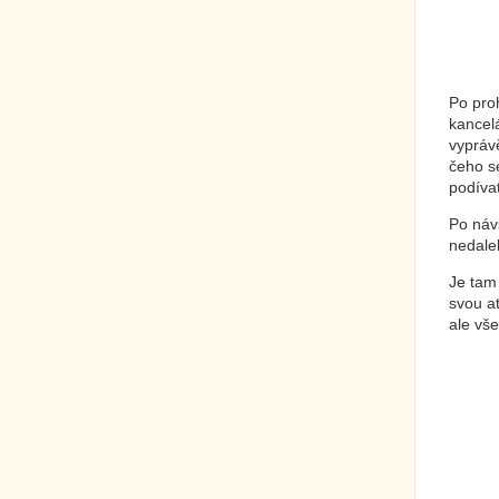
Po pro
kancel
vypráv
čeho se
podívat
Po náv
nedale
Je tam 
svou at
ale vše