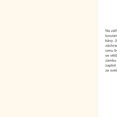
Na zář
luxuse
kávy. J
záchran
cenu b
ve větš
zámku 
zaplnil
ze své