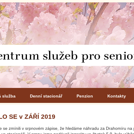
á služba
Denní stacionář
Penzion
Kontakty
LO SE v ZÁŘÍ 2019
me se zmínili v srpnovém zápise, že hledáme náhradu za Drahomíru na 