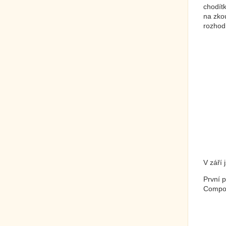
chodítk
na zkou
rozhod
V září 
První 
Compos