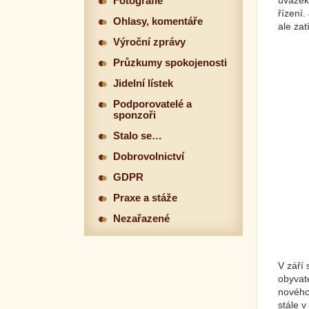
úvazek 
Fotografie
řízení
Ohlasy, komentáře
ale zat
Výroční zprávy
Průzkumy spokojenosti
Jidelní lístek
Podporovatelé a
sponzoři
Stalo se…
Dobrovolnictví
GDPR
Praxe a stáže
Nezařazené
V září
obyvate
nového.
stále v