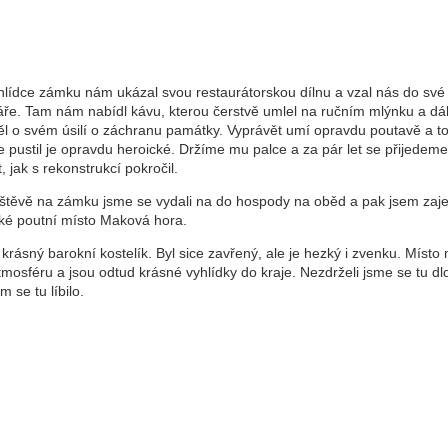
hlídce zámku nám ukázal svou restaurátorskou dílnu a vzal nás do své
áře. Tam nám nabídl kávu, kterou čerstvě umlel na ručním mlýnku a dá
ěl o svém úsilí o záchranu památky. Vyprávět umí opravdu poutavě a to
 pustil je opravdu heroické. Držíme mu palce a za pár let se přijedeme
, jak s rekonstrukcí pokročil.
štěvě na zámku jsme se vydali na do hospody na oběd a pak jsem zaje
ké poutní místo Maková hora.
krásný barokní kostelík. Byl sice zavřený, ale je hezký i zvenku. Místo
mosféru a jsou odtud krásné vyhlídky do kraje. Nezdrželi jsme se tu dl
m se tu líbilo.