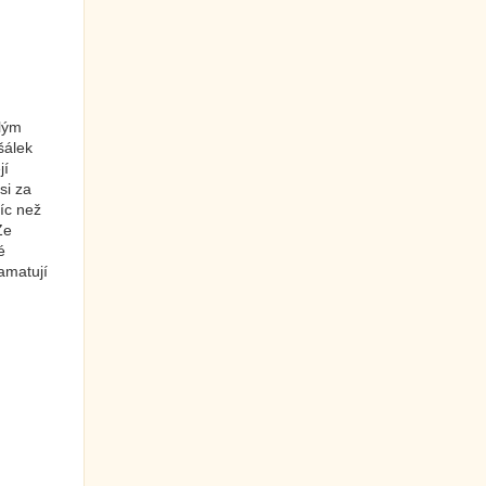
alým
šálek
jí
si za
íc než
Ze
é
pamatují