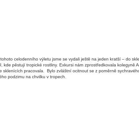
ohoto celodenního výletu jsme se vydali ještě na jeden kratší – do skl
 kde pěstují tropické rostliny. Exkursi nám zprostředkovala kolegyně A
ve sklenících pracovala. Bylo zvláštní ocitnout se z poměrně sychravéh
ého podzimu na chvilku v tropech.