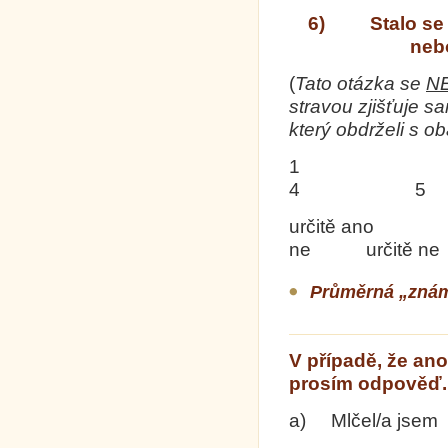
6) Stalo se V
nebo
(
Tato otázka se
N
stravou zjišťuje 
který obdrželi s o
1
4 5
určitě an
ne určitě ne
­­­­­­­­­­­­­­­­­­­­­­­Prům
V případě, že ano
prosím odpověď.
a) Mlčel/a jsem