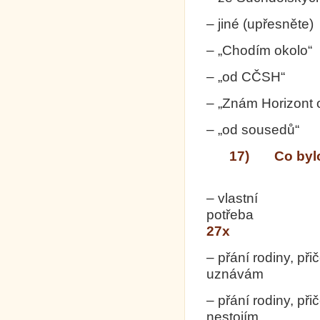
– jiné (upřesněte
– „Chodím okolo“
– „od CČSH“
– „Znám Horizont o
– „od sousedů“
17) Co bylo 
– vlastní
po
27x
– přání rodiny, př
uzná
– přání rodiny, p
nestojím