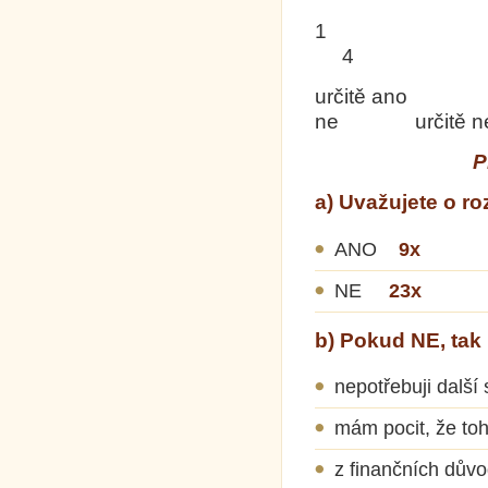
1
4 
určitě ano sp
ne určitě n
­­
a) Uvažujete o ro
ANO
9x
NE
23x
b) Pokud NE, tak
nepotřebuji dal
mám pocit, že t
z finančních dů