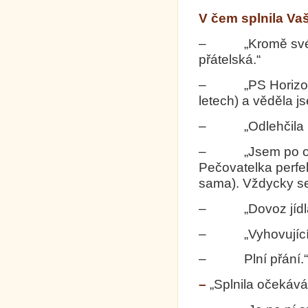
V čem splnila Va
– „Kromě své peč
přátelská.“
– „PS Horizont 
letech) a věděla js
– „Odlehčila mo
– „Jsem po oper
Pečovatelka perfek
sama). Vždycky se
– „Dovoz jídla 
– „Vyhovující
– Plní přání.“
–
„Splnila očekává