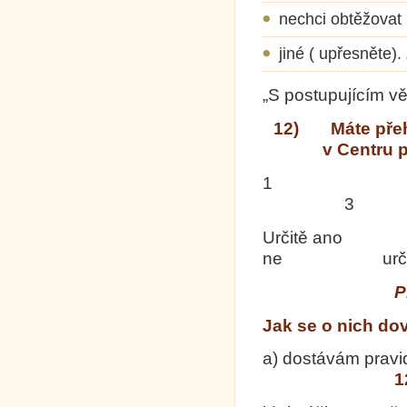
nechci obtěžova
jiné ( upřesněte).
„S postupujícím vě
12) Máte přehl
v Centru 
1
3
Určitě 
ne určitě
­­
Jak se o nich do
a) dostávám prav
1