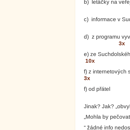
b) letáčky na ve
c) informace v S
d) z programu vy
3x
e) ze Suchdols
10x
f) z in
3x
f) od přátel
Jinak? Jak? „obvy
„Mohla by pečovate
“ žádné info nedo