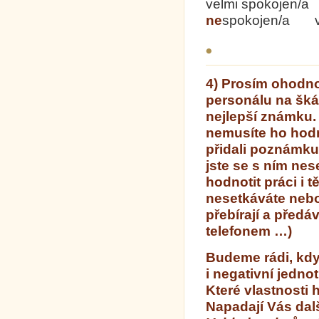
velmi spokojen
ne
spokojen/a v
4)
Prosím ohodnoť
personálu na šká
nejlepší známku.
nemusíte ho hodn
přidali poznámku 
jste se s ním nes
hodnotit práci i 
nesetkáváte nebo
přebírají a předá
telefonem …)
Budeme rádi, když
i negativní jedno
Které vlastnosti 
Napadají Vás dalš