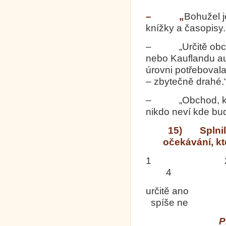
– „
Bohužel j
knížky a časopisy.
– „Určitě obchod
nebo Kauflandu au
úrovni potřeboval
– zbytečně drahé.
– „Obchod, kter
nikdo neví kde bu
15) Splnila
očekávání, kt
1
4 
určitě ano s
spíše ne urč
­­