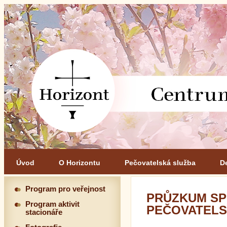
Úvod
O Horizontu
Pečovatelská služba
D
Program pro veřejnost
PRŮZKUM SP
Program aktivit
PEČOVATELSK
stacionáře