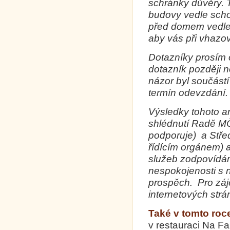
schránky důvěry. 
budovy vedle scho
před domem vedle 
aby vás při vhazov
Dotazníky prosím
dotazník později 
názor byl součást
termín odevzdání.
Výsledky tohoto 
shlédnutí Radě MČ
podporuje) a Střed
řídícím orgánem) 
služeb zodpovídáme
nespokojenosti s 
prospěch. Pro záj
internetových str
Také v tomto roc
v restauraci Na F