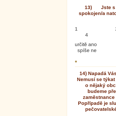
13) Jste s n
spokojen/a nato
1
4 
určitě ano s
spíše ne urč
14) Napadá Vás 
Nemusí se týkat
o nějaký obc
budeme před
zaměstnance 
Popřípadě je slu
pečovatelské