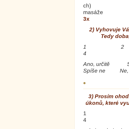
ch)
m
3x
2)
Vyhovuje Vá
Tedy doba,
1
4 
Ano, určitě
Spíše ne Ne, 
3)
Prosím ohodn
úkonů, které vy
1
4 