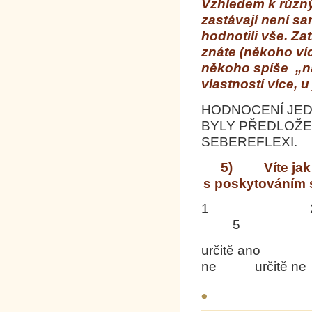
Vzhledem k různý
zastávají není s
hodnotili vše. Za
znáte (někoho ví
někoho spíše „n
vlastností více, u
HODNOCENÍ JED
BYLY PŘEDLOŽE
SEBEREFLEXI.
5) Víte jak 
s poskytováním 
1 
5
určitě ano sp
ne určitě ne