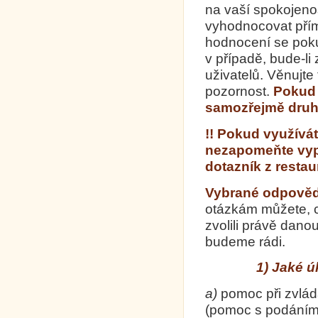
na vaší spokojenos
vyhodnocovat přím
hodnocení se pokus
v případě, bude-l
uživatelů. Věnujte
pozornost.
Pokud 
samozřejmě druho
!! Pokud využívát
nezapomeňte vypl
dotazník z restau
Vybrané odpověd
otázkám můžete, ch
zvolili právě dan
budeme rádi.
1)
Jaké ú
a)
pomoc při zvlád
(pomoc s podá