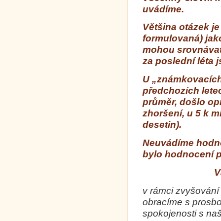
uvádíme.
Většina otázek je
formulovaná) jak
mohou srovnávat
za poslední léta 
U „známkovacích
předchozích letec
průměr, došlo op
zhoršení, u 5 k m
desetin).
Neuvádíme hodno
bylo hodnocení př
V
v rámci zvyšování
obracíme s prosbou
spokojenosti s na