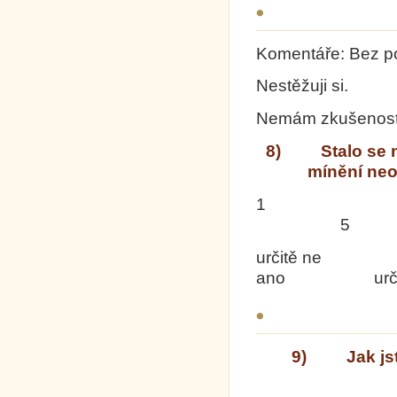
Komentáře: Bez p
Nestěžuji si.
Nemám zkušenost
8) Stalo se ně
mínění neo
1 
5
určitě ne 
ano určitě
9) Jak jste