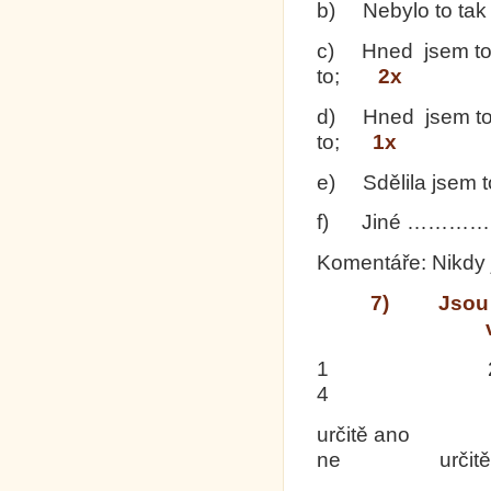
b) Nebylo to tak d
c) Hned jsem to s
to;
2x
d) Hned jsem to s
to;
1x
e) Sdělila jsem 
f) Jiné ………
Komentáře: Nikdy
7) Jsou Va
1
4 
určitě ano
ne určitě 