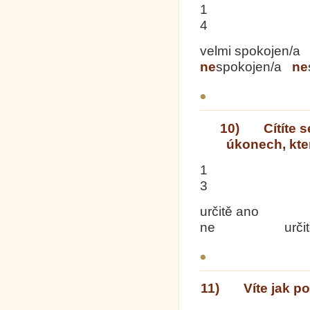
1
4 
velmi spokojen
ne
spokojen/a
ne
10) Cítíte se
úkonech, kte
1
3 
určitě a
ne určitě
11) Víte jak pos