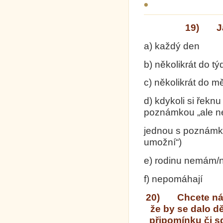
19) Ja
a) ka
b) několi
c) několik
d) kdykoli 
poznámkou „ale n
jednou s poznámko
umožní“)
e) rodinu nemám/
f) ne
20) Chcete nám 
že by se dalo d
připomínku či s