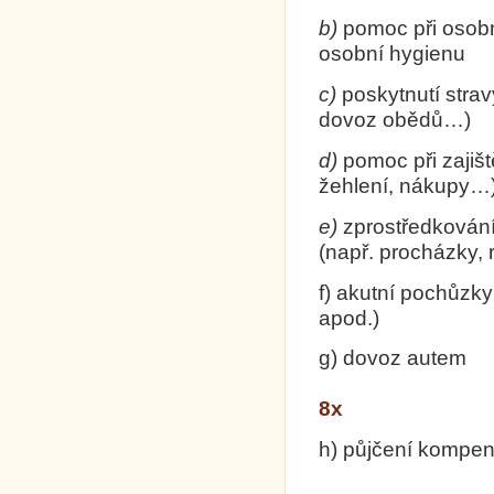
b)
pomoc při osobn
osobní hygie
c)
poskytnutí strav
dovoz oběd
d)
pomoc při zajišt
žehlení, ná
e)
zprostředkování
(např. procházky,
f) akutní pochůzk
apod
g) dovoz autem
8x
h) půjčení kompe