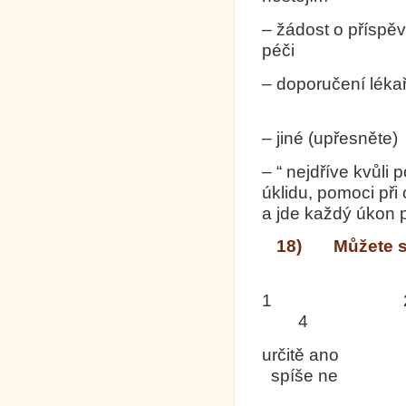
– žádost o příspě
p
– doporučení léka
– jiné (upřesněte
– “ nejdříve kvůli
úklidu, pomoci při
a jde každý úkon 
18) Můžete se 
1
4 
určitě ano s
spíše ne urč