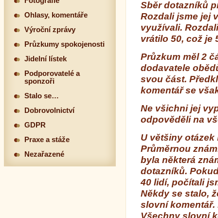
Fotografie
Sběr dotazníků p
Ohlasy, komentáře
Rozdali jsme jej 
využívali. Rozdal
Výroční zprávy
vrátilo 50, což je
Průzkumy spokojenosti
Průzkum měl 2 čás
Jidelní lístek
dodavatele obědů
Podporovatelé a
svou část. Předk
sponzoři
komentář se však 
Stalo se…
Ne všichni jej vy
Dobrovolnictví
odpověděli na vš
GDPR
U většiny otázek 
Praxe a stáže
Průměrnou známku
Nezařazené
byla některá znám
dotazníků. Pokud
40 lidí, počítali 
Někdy se stalo, 
slovní komentář.
Všechny slovní 