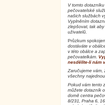
V tomto dotazníku
pečovatelské služ
našich službách vy
Vyplněním dotazn
zlepšovat, tak ab
uživatelů.
Průzkum spokojen
dostáváte v obálc
v této obálce a za
pečovatelkám.
Vy
nesdělíte-li nám
Zaručujeme vám, ž
všechny najednou
Pokud vám tento z
můžete dotazník o
domě centra pečo
8/231, Praha 6, 16