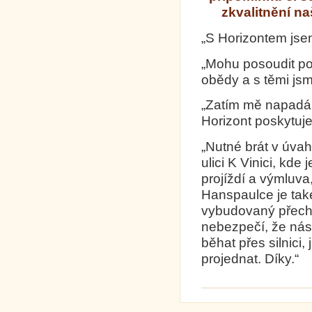
zkvalitnění n
„S Horizontem jse
„Mohu posoudit po
obědy a s těmi jsm
„Zatím mě napadá p
Horizont poskytuje
„Nutné brát v úva
ulici K Vinici, kd
projíždí a výmluva
Hanspaulce je tak
vybudovaný přecho
nebezpečí, že ná
běhat přes silnici,
projednat. Díky.“