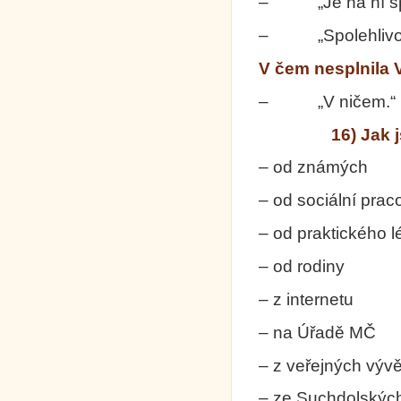
– „Je na ní spol
– „Spolehlivost
V čem nesplnila 
– „V ničem.“
16) Jak 
– od 
– od sociální
– od prak
– od
– z i
– na
– z veře
– ze Such