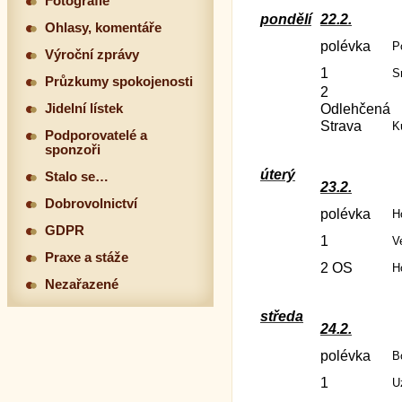
Fotografie
pondělí
22.2.
Ohlasy, komentáře
polévka
P
Výroční zprávy
1
S
Průzkumy spokojenosti
2
Jidelní lístek
Odlehčená
Strava
K
Podporovatelé a
sponzoři
úterý
Stalo se…
23.2.
Dobrovolnictví
polévka
H
GDPR
1
V
Praxe a stáže
2 OS
H
Nezařazené
středa
24.2.
polévka
B
1
U