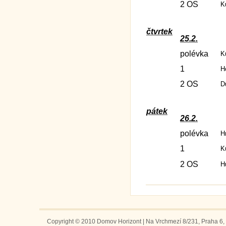
2 OS
K
čtvrtek
25.2.
polévka
K
1
H
2 OS
D
pátek
26.2.
polévka
H
1
K
2 OS
H
Copyright © 2010 Domov Horizont | Na Vrchmezí 8/231, Praha 6, 1