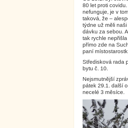
80 let proti covidu
nefunguje, je v to
taková, že – ales
týdne už měli naši
dávku za sebou. A
tak rychle nepřišl
přímo zde na Suchd
paní místostarost
Středisková rada p
bytu č. 10.
Nejsmutnější zprá
pátek 29.1. další 
necelé 3 měsíce.