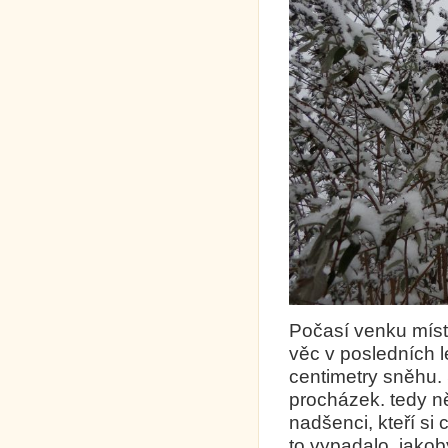
Počasí venku míst
věc v posledních 
centimetry sněhu.
procházek. tedy ně
nadšenci, kteří si 
to vypadalo, jakob