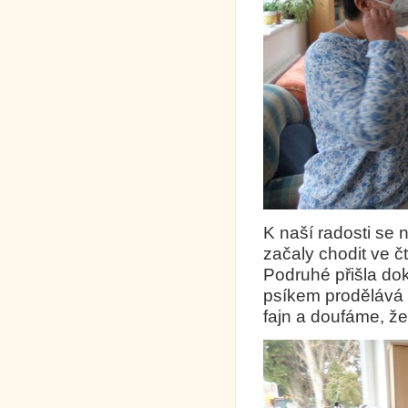
K naší radosti se
začaly chodit ve čt
Podruhé přišla do
psíkem prodělává c
fajn a doufáme, ž