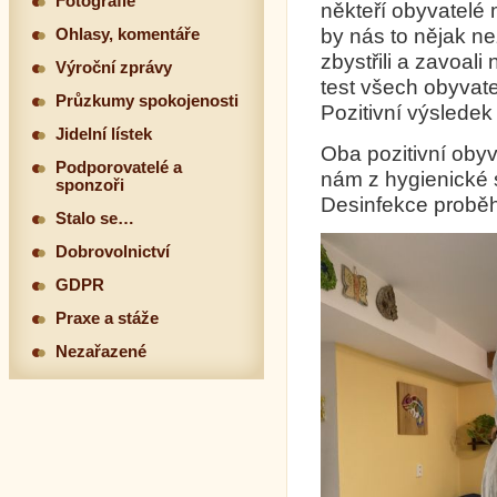
Fotografie
někteří obyvatelé 
by nás to nějak n
Ohlasy, komentáře
zbystřili a zavoal
Výroční zprávy
test všech obyvatel
Průzkumy spokojenosti
Pozitivní výsledek
Jidelní lístek
Oba pozitivní obyv
Podporovatelé a
nám z hygienické s
sponzoři
Desinfekce proběhl
Stalo se…
Dobrovolnictví
GDPR
Praxe a stáže
Nezařazené