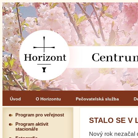
Úvod
O Horizontu
Pečovatelská služba
D
Program pro veřejnost
STALO SE V 
Program aktivit
stacionáře
Nový rok nezačal 