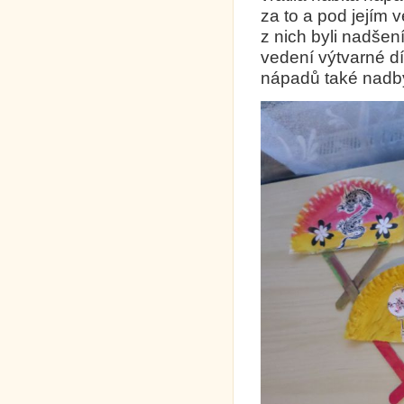
za to a pod jejím 
z nich byli nadše
vedení výtvarné dí
nápadů také nadb