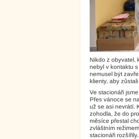
Nikdo z obyvatel, k
nebyl v kontaktu s
nemusel být zavře
klienty, aby zůstal
Ve stacionáři jsme p
Přes vánoce se na
už se asi nevrátí. 
zohodla, že do pr
měsíce přestal cho
zvláštním režimem.
stacionáři rozšířily.