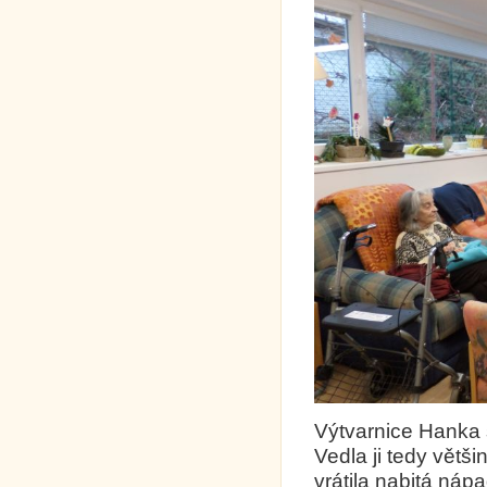
Výtvarnice Hanka s
Vedla ji tedy větš
vrátila nabitá náp