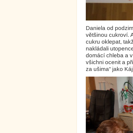
Daniela od podzim
většinou cukroví. 
cukru oklepat, tak
nakládali utopence
domácí chleba a v
všichni ocenit a p
za ušima“ jako Káj