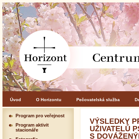
Úvod
O Horizontu
Pečovatelská služba
D
Program pro veřejnost
VÝSLEDKY P
Program aktivit
UŽIVATELŮ P
stacionáře
S DOVÁŽENÝM