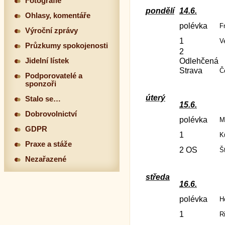
Fotografie
pondělí
14.6.
Ohlasy, komentáře
polévka
F
Výroční zprávy
1
V
Průzkumy spokojenosti
2
Jidelní lístek
Odlehčená
Strava
Č
Podporovatelé a
sponzoři
úterý
Stalo se…
15.6.
Dobrovolnictví
polévka
M
GDPR
1
K
Praxe a stáže
2 OS
Š
Nezařazené
středa
16.6.
polévka
H
1
R