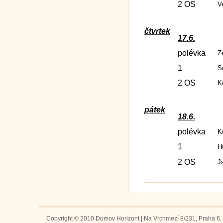
2 OS
V
čtvrtek
17.6.
polévka
Z
1
S
2 OS
K
pátek
18.6.
polévka
K
1
H
2 OS
J
Copyright © 2010 Domov Horizont | Na Vrchmezí 8/231, Praha 6, 1