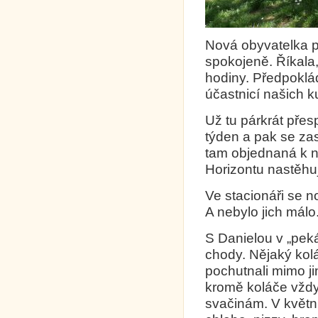
Nová obyvatelka p
spokojeně. Říkala
hodiny. Předpoklá
účastnicí našich k
Už tu párkrát přesp
týden a pak se zas
tam objednaná k n
Horizontu nastěhuj
Ve stacionáři se no
A nebylo jich málo
S Danielou v „peká
chody. Nějaký kol
pochutnali mimo ji
kromě koláče vždy
svačinám. V květn