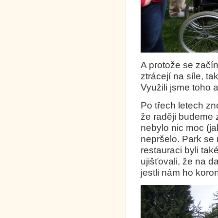
A protože se začí
ztrácejí na síle, t
Využili jsme toho a
Po třech letech zn
že raději budeme 
nebylo nic moc (ja
nepršelo. Park se 
restauraci byli tak
ujišťovali, že na d
jestli nám ho koron