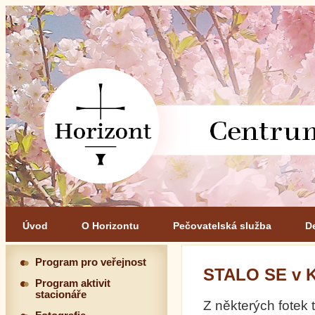
Úvod
O Horizontu
Pečovatelská služba
D
Program pro veřejnost
STALO SE v 
Program aktivit
stacionáře
Z některých fotek t