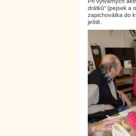
Při výtvarných akt
drátků“ (pejsek a 
zapichovátka do k
ještě.