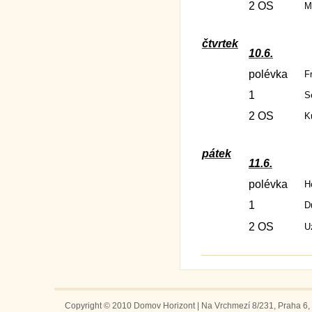
2 OS
M
čtvrtek
10.6.
polévka
F
1
S
2 OS
K
pátek
11.6.
polévka
H
1
D
2 OS
U
Copyright © 2010 Domov Horizont | Na Vrchmezí 8/231, Praha 6, 1