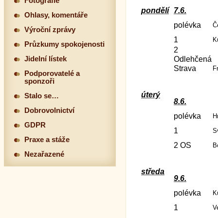
Fotografie
pondělí
7.6.
Ohlasy, komentáře
polévka
Č
Výroční zprávy
1
K
Průzkumy spokojenosti
2
Jidelní lístek
Odlehčená
Strava
F
Podporovatelé a
sponzoři
úterý
Stalo se…
8.6.
Dobrovolnictví
polévka
H
GDPR
1
S
Praxe a stáže
2 OS
B
Nezařazené
středa
9.6.
polévka
K
1
V