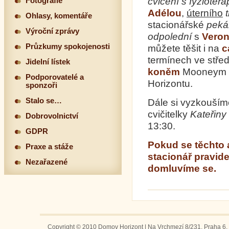
cvičení s fyzioter
Fotografie
Adélou
,
úterního
Ohlasy, komentáře
stacionářské
peká
Výroční zprávy
odpolední
s
Veron
Průzkumy spokojenosti
můžete těšit i na
c
termínech ve střed
Jidelní lístek
koněm
Mooneym v 
Podporovatelé a
Horizontu.
sponzoři
Stalo se…
Dále si vyzkouší
cvičitelky
Kateřiny
Dobrovolnictví
13:30.
GDPR
Pokud se těchto ak
Praxe a stáže
stacionář pravide
Nezařazené
domluvíme se.
Copyright © 2010 Domov Horizont | Na Vrchmezí 8/231, Praha 6, 1