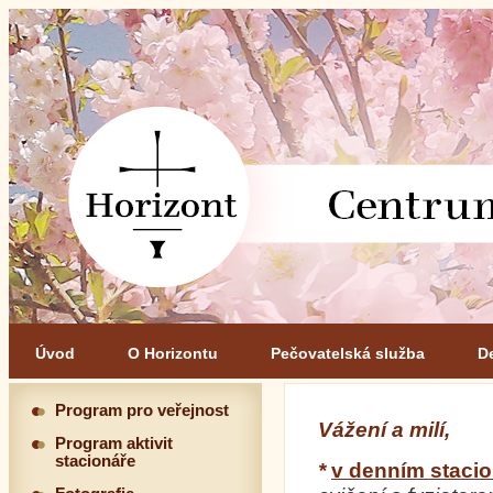
Úvod
O Horizontu
Pečovatelská služba
D
Program pro veřejnost
Vážení a milí,
Program aktivit
stacionáře
*
v denním stacio