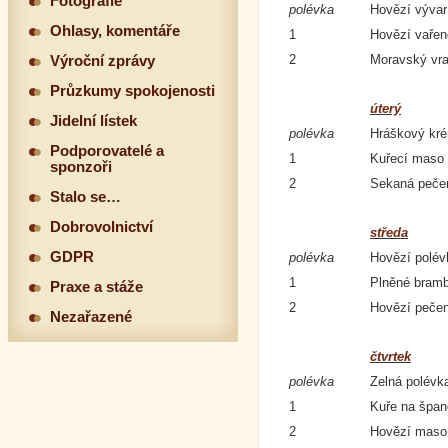
Fotografie
polévka
Hovězí vývar
Ohlasy, komentáře
1
Hovězí vařen
2
Moravský vra
Výroční zprávy
Průzkumy spokojenosti
úterý
Jidelní lístek
polévka
Hráškový kr
Podporovatelé a
1
Kuřecí maso 
sponzoři
2
Sekaná pečen
Stalo se…
Dobrovolnictví
středa
GDPR
polévka
Hovězí polévk
1
Plněné bramb
Praxe a stáže
2
Hovězí pečen
Nezařazené
čtvrtek
polévka
Zelná polévk
1
Kuře na špan
2
Hovězí maso