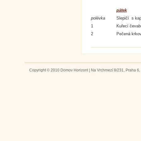
pátek
polévka
Slepičí s ka
1
Kuřecí čevab
2
Pečená krkov
Copyright © 2010 Domov Horizont | Na Vrchmezí 8/231, Praha 6, 1