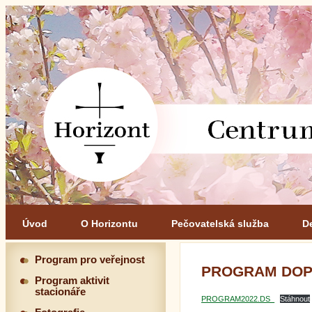
Úvod
O Horizontu
Pečovatelská služba
D
Program pro veřejnost
PROGRAM DOP
Program aktivit
stacionáře
PROGRAM2022.DS_
Stáhnout