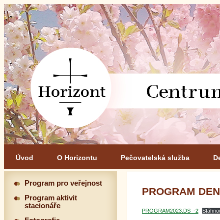
Úvod
O Horizontu
Pečovatelská služba
D
Program pro veřejnost
PROGRAM DENN
Program aktivit
stacionáře
PROGRAM2023.DS_-2
Stáhno