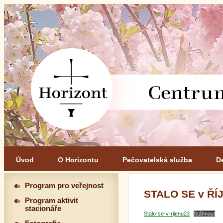
Úvod
O Horizontu
Pečovatelská služba
D
Program pro veřejnost
STALO SE v ŘÍ
Program aktivit
stacionáře
Stalo-se-v-rijenu23
Stáhnout