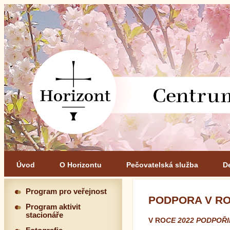
Úvod
O Horizontu
Pečovatelská služba
D
Program pro veřejnost
PODPORA V RO
Program aktivit
stacionáře
V RO
CE 2022 PODPOŘI