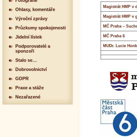
Fotografie
Magistrát HMP v d
Ohlasy, komentáře
Magistrát HMP v 
Výroční zprávy
MČ Praha – Such
Průzkumy spokojenosti
MČ Praha 6
Jidelní lístek
MUDr. Lucie Hon
Podporovatelé a
sponzoři
Stalo se…
Dobrovolnictví
GDPR
Praxe a stáže
Nezařazené