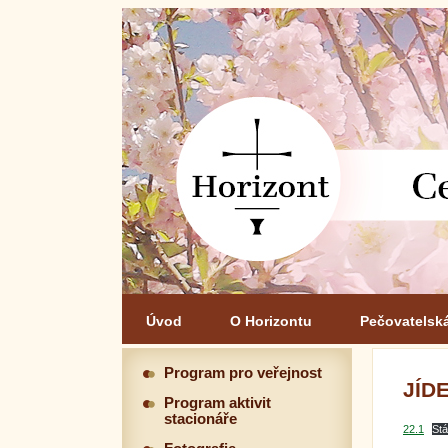
Úvod
O Horizontu
Pečovatelsk
Program pro veřejnost
JÍDE
Program aktivit
stacionáře
22.1
St