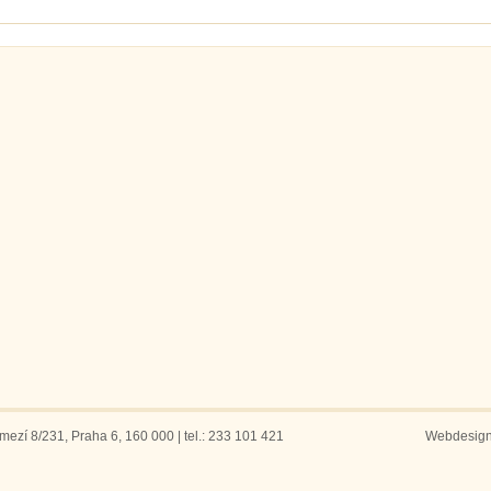
ezí 8/231, Praha 6, 160 000 | tel.: 233 101 421
Webdesig