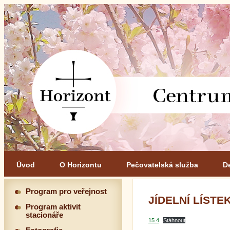
Úvod
O Horizontu
Pečovatelská služba
D
Program pro veřejnost
JÍDELNÍ LÍSTEK 
Program aktivit
stacionáře
15.4
Stáhnout