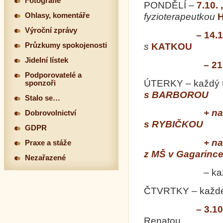
Fotografie
PONDĚLÍ –
7.10. 
Ohlasy, komentáře
fyzioterapeutkou
Výroční zprávy
– 14.10
s
KATKOU
Průzkumy spokojenosti
Jidelní lístek
– 21.10
Podporovatelé a
ÚTERKY – každý 
sponzoři
s BARBOROU
Stalo se…
+ navíc 15.1
Dobrovolnictví
s RYBIČKO
GDPR
+ navíc 22.1
Praxe a stáže
z MŠ v Gagarinc
Nezařazené
– každý tý
ČTVRTKY – každ
– 3.10
Renatou