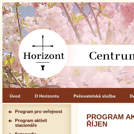
Úvod
O Horizontu
Pečovatelská služba
D
Program pro veřejnost
PROGRAM AK
Program aktivit
ŘÍJEN
stacionáře