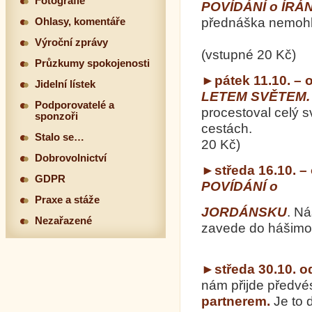
Fotografie
POVÍDÁNÍ o ÍRÁ
přednáška nemohl
Ohlasy, komentáře
Výroční zprávy
(vstupné 20 Kč)
Průzkumy spokojenosti
►pátek 11.10. – 
Jidelní lístek
LETEM SVĚTEM
Podporovatelé a
procestoval celý s
sponzoři
cestách.
Stalo se…
20 Kč)
Dobrovolnictví
►středa 16.10. –
GDPR
POVÍDÁNÍ o
Praxe a stáže
JORDÁNSKU
. Ná
Nezařazené
zavede do hášimov
►středa 30.10. o
nám přijde předvé
partnerem.
Je to 