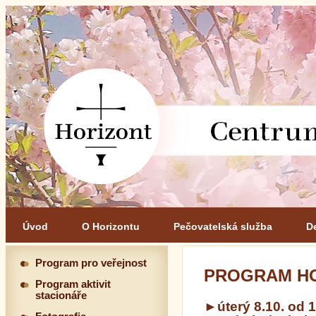
Úvod
O Horizontu
Pečovatelská služba
D
Program pro veřejnost
PROGRAM HOR
Program aktivit
stacionáře
►úterý 8.10. od 