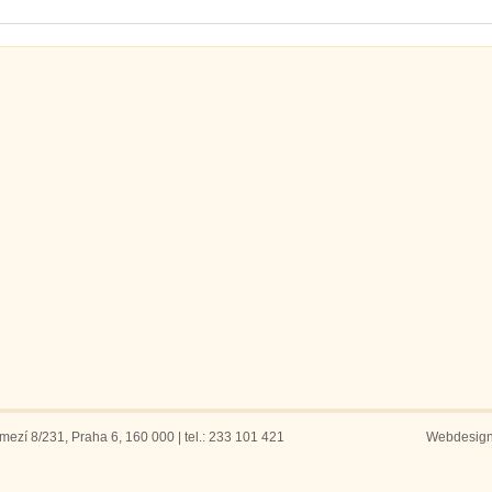
ezí 8/231, Praha 6, 160 000 | tel.: 233 101 421
Webdesig