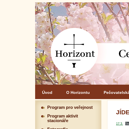
Úvod
O Horizontu
Pečovatelsk
Program pro veřejnost
JÍDE
Program aktivit
stacionáře
17.3.
St