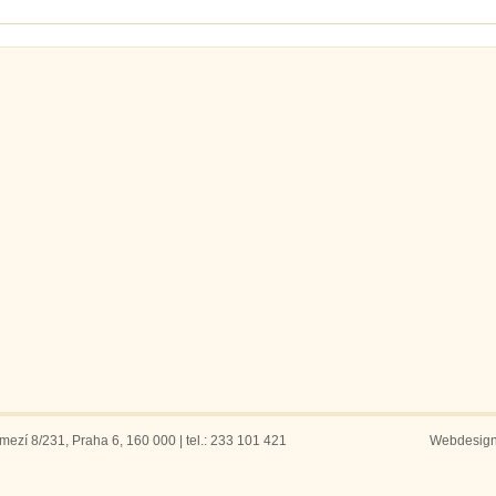
ezí 8/231, Praha 6, 160 000 | tel.: 233 101 421
Webdesig