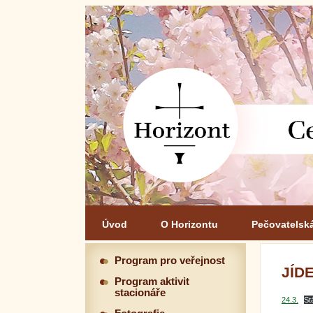
Úvod
O Horizontu
Pečovatelsk
Program pro veřejnost
JÍDE
Program aktivit
stacionáře
24.3.
St