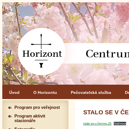
Úvod
O Horizontu
Pečovatelská služba
D
Program pro veřejnost
STALO SE V Č
Program aktivit
stacionáře
stalo.se.v.červnu.25
Stáhnout