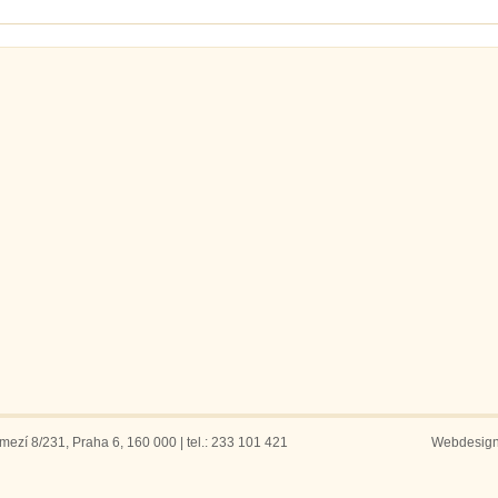
ezí 8/231, Praha 6, 160 000 | tel.: 233 101 421
Webdesig