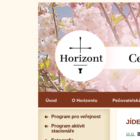
Úvod
O Horizontu
Pečovatelsk
Program pro veřejnost
JÍDE
Program aktivit
stacionáře
10.11.
S