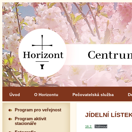
Úvod
O Horizontu
Pečovatelská služba
D
Program pro veřejnost
JÍDELNÍ LÍSTEK 
Program aktivit
stacionáře
16.2.
Stáhnout