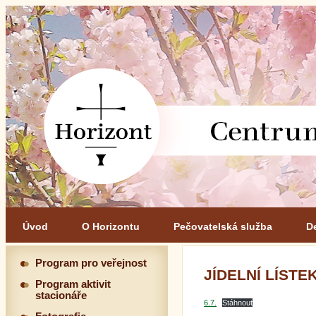
Úvod
O Horizontu
Pečovatelská služba
D
Program pro veřejnost
JÍDELNÍ LÍSTEK 
Program aktivit
stacionáře
6.7.
Stáhnout