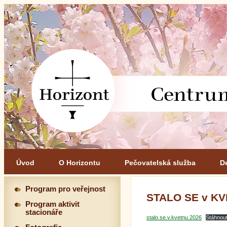
Úvod
O Horizontu
Pečovatelská služba
D
Program pro veřejnost
STALO SE v KV
Program aktivit
stacionáře
stalo.se.v.kvetnu.2026
Stáhnou