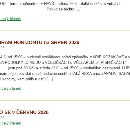
U – termín upřesníme + NAVÍC: středa 26.8. –další setkání s virtuální
itou. Pokud se těchto […]
t celý článek
RAM HORIZONTU na SRPEN 2026
026
 4.8. od 15:00 – hudebně vzdělávací pořad zpěvačky MARIE KOZÁKOVÉ a v
A PODOLKY „O MEDU a VČELIČKÁCH s VČELAŘEM při PÍSNIČKÁCH.“
né 30 Kč) ►středa 12.8. – od 15:00 – přednáška: cestovatel LU
nám přijde povídat o své nedávné cestě do ALŽÍRSKA a na ZÁPADNÍ SAHA
l končiny, kam příliš turistů […]
t celý článek
O SE v ČERVNU 2026
026
t celý článek