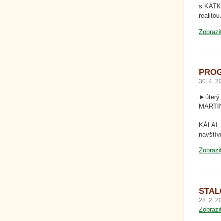
s KATKO
real
Zobrazi
PROG
30. 4. 2
►úterý
MARTIN
(vstup
KÁLAL 
navštívi
Zobrazi
STAL
28. 2. 2
Zobrazi