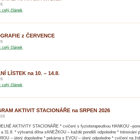
26
t celý článek
GRAFIE z ČERVENCE
26
t celý článek
NÍ LÍSTEK na 10. – 14.8.
26
t celý článek
RAM AKTIVIT STACIONÁŘE na SRPEN 2026
026
ELNÉ AKTIVITY STACIONÁŘE * cvičení s fyzioterapeutkou HANKOU –pondě
. a 31.8. * výtvarná dílna sANEŽKOU – každé pondělí odpoledne * trénování 
U – úterý dopoledne * pekárna s EVOU – úterý odpoledne * cvičení na žid