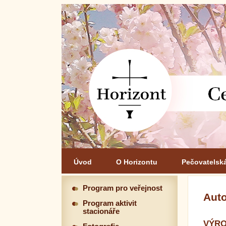
Úvod
O Horizontu
Pečovatelsk
Program pro veřejnost
Auto
Program aktivit
stacionáře
VÝRO