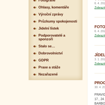
Fotografie
6. 4. 20
Ohlasy, komentáře
Zobrazi
Výroční zprávy
Průzkumy spokojenosti
FOTO
Jidelní lístek
6. 4. 20
Podporovatelé a
Zobrazi
sponzoři
Stalo se…
Dobrovolnictví
JÍDEL
3. 1. 20
GDPR
Zobrazi
Praxe a stáže
Nezařazené
PROG
30. 4. 2
PRAVID
17., 24
BARBORO