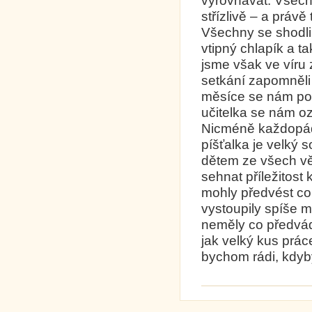
vyrovnávat. Všech
střízlivě – a právě
Všechny se shodli 
vtipný chlapík a t
jsme však ve víru
setkání zapomněli
měsíce se nám pos
učitelka se nám oz
Nicméně každopádn
píšťalka je velký 
dětem ze všech vě
sehnat příležitost
mohly předvést co
vystoupily spíše m
neměly co předvád
jak velký kus práce
bychom rádi, kdyb