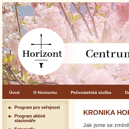
Úvod
O Horizontu
Pečovatelská služba
D
Program pro veřejnost
KRONIKA HOR
Program aktivit
stacionáře
Jak jsme se zmínili