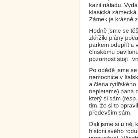
kazit náladu. Vyda
klasická zámecká 
Zámek je krásně z
Hodně jsme se těš
zkřížilo plány poč
parkem odepřít a v
čínskému pavilonu.
pozornost stojí i vn
Po obědě jsme se v
nemocnice v Italsk
a člena rytířského
nepleteme) pana do
který si sám (resp.
tím, že si to oprav
především sám.
Dali jsme si u něj
historii svého rodu