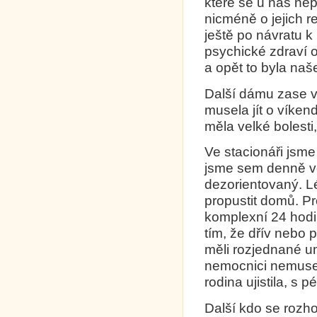
které se u nás ne
nicméně o jejich 
ještě po návratu k
psychické zdraví 
a opět to byla naš
Další dámu zase v 
musela jít o víken
měla velké bolesti,
Ve stacionáři jsme
jsme sem denně voz
dezorientovaný. Lé
propustit domů. P
komplexní 24 hodi
tím, že dřív nebo
měli rozjednané u
nemocnici nemusel
rodina ujistila, s 
Další kdo se rozho