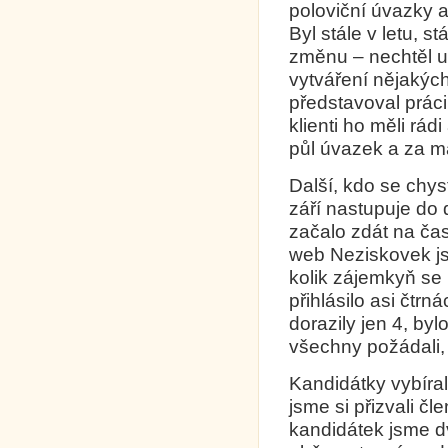
poloviční úvazky 
Byl stále v letu, 
změnu – nechtěl už
vytváření nějakých
představoval práci
klienti ho měli rá
půl úvazek a za m
Další, kdo se chys
září nastupuje do
začalo zdát na ča
web Neziskovek jse
kolik zájemkyň se
přihlásilo asi čtrn
dorazily jen 4, byl
všechny požádali,
Kandidátky vybíra
jsme si přizvali č
kandidátek jsme dv