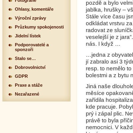
Fotografie
pozdě a bylo velmi
jablka, hrušky – 
Ohlasy, komentáře
Stále více času js
Výroční zprávy
odkládat vrstvu za 
Průzkumy spokojenosti
radovat ze sluníč
Jidelní lístek
veselejší je z jara
nás. I když …
Podporovatelé a
sponzoři
…jedna z obyvatele
Stalo se…
jí zabralo asi 3 t
Dobrovolnictví
resp. to nemělo to
bolestmi a z bytu
GDPR
Praxe a stáže
Jiná naše dlouho
měsíce opakovaně 
Nezařazené
zařídila hospitali
kde pracuje. Poby
prý i zápal plic. N
právě to byla příč
nemocnici. V každ