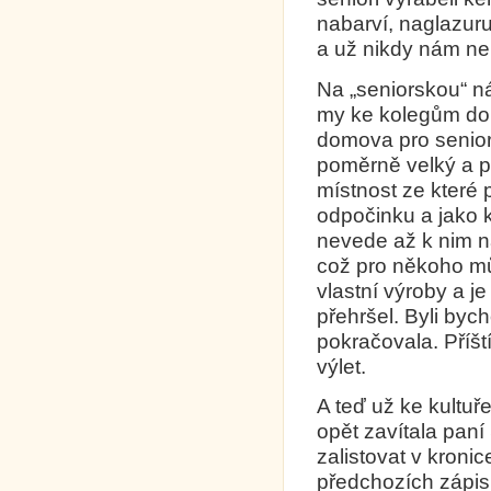
nabarví, naglazuru
a už nikdy nám ne
Na „seniorskou“ n
my ke kolegům do s
domova pro senior
poměrně velký a p
místnost ze které 
odpočinku a jako k
nevede až k nim n
což pro někoho můž
vlastní výroby a je
přehršel. Byli byc
pokračovala. Příš
výlet.
A teď už ke kultuř
opět zavítala pan
zalistovat v kronic
předchozích zápis