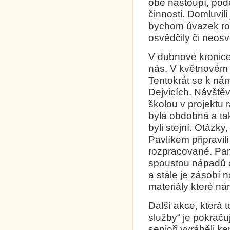
obě nastoupí, pod
činnosti. Domluvili
bychom úvazek roz
osvědčily či neosv
V dubnové kronice 
nás. V květnovém
Tentokrát se k nám 
Dejvicích. Návště
školou v projektu 
byla obdobná a tak
byli stejní. Otázk
Pavlíkem připravil
rozpracované. Pan
spoustou nápadů a
a stále je zásobí 
materiály které ná
Další akce, která 
služby“ je pokraču
senioři vyráběli k