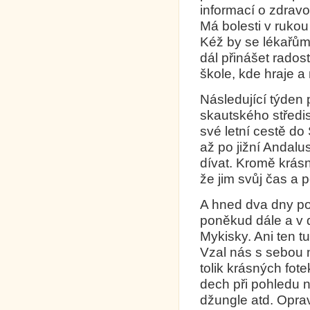
informací o zdravo
Má bolesti v rukou 
Kéž by se lékařům 
dál přinášet rados
škole, kde hraje 
Následující týden p
skautského středis
své letní cestě do
až po jižní Andalus
dívat. Kromě krásn
že jim svůj čas a p
A hned dva dny po n
poněkud dále a v 
Mykisky. Ani ten t
Vzal nás s sebou n
tolik krásných fote
dech při pohledu n
džungle atd. Opra