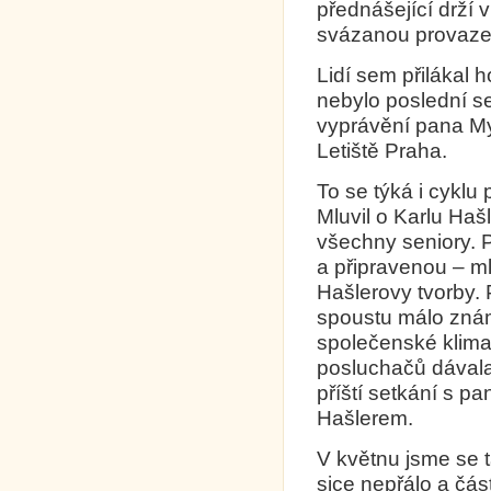
přednášející drží 
svázanou provaz
Lidí sem přilákal 
nebylo poslední se
vyprávění pana My
Letiště Praha.
To se týká i cyklu
Mluvil o Karlu Haš
všechny seniory. 
a připravenou – ml
Hašlerovy tvorby. 
spoustu málo známý
společenské klima 
posluchačů dávala 
příští setkání s 
Hašlerem.
V květnu jsme se t
sice nepřálo a část