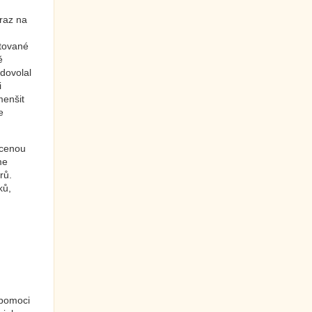
ůraz na
ytované
ě
dovolal
i
menšit
e
acenou
me
rů.
ků,
 pomoci