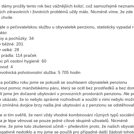
í dámy prožily tento rok bez vážnějších kolizí, což samozřejmě neznam
ých zdravotních i životních problémů užily málo. Nicméně víme, že zde 
 chvíle.
de o pečovatelskou službu u obyvatelek penzionu, statisticky vypadal 
akto:
py a pochůzky: 34
dy běžné: 201
y velké: 28
 prádla: 114 praček
c při osobní hygieně: 60
ovod: 4
ovolnická pohotovostní služba: 5 705 hodin
a počátku roku jsme se pokusili se souhlasem obyvatelek penzionu
nout pomoc manželskému páru, který se ocitl bez prostředků a bez do
li jsme jim dočasné ubytování v provozních prostorách penzionu. Ale 
e ukázalo, že to nebylo správné rozhodnutí a soužití s nimi nebylo mož
i zmíněná dvojice brzy našla jiné ubytování a z penzionu se odstěhoval
e si tím ověřili, že není vždy vhodné kombinování různých typů sociáln
 a je lépe věnovat se pouze jedné cílové skupině uživatelů. Nicméně
eme, že jsme tuto zkušenost učinili – především proto, že našich obyvat
egativně nedotklo a my jsme se poučili pro případné další žádosti tohot