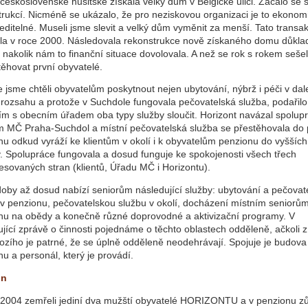
československé husitské získala velký dům v Belgické ulici. Začalo se 
trukcí. Nicméně se ukázalo, že pro neziskovou organizaci je to ekonom
editelné. Museli jsme slevit a velký dům vyměnit za menší. Tato transa
la v roce 2000. Následovala rekonstrukce nově získaného domu důkla
, nakolik nám to finanční situace dovolovala. A než se rok s rokem sešel
těhovat první obyvatelé.
 jsme chtěli obyvatelům poskytnout nejen ubytování, nýbrž i péči v dal
 rozsahu a protože v Suchdole fungovala pečovatelská služba, podařilo
ím s obecním úřadem oba typy služby sloučit. Horizont navázal spolupr
 MČ Praha-Suchdol a místní pečovatelská služba se přestěhovala do 
nu odkud vyráží ke klientům v okolí i k obyvatelům penzionu do vyšších
. Spolupráce fungovala a dosud funguje ke spokojenosti všech třech
esovaných stran (klientů, Úřadu MČ i Horizontu).
doby až dosud nabízí seniorům následující služby: ubytování a pečovat
 v penzionu, pečovatelskou službu v okolí, docházení místním seniorů
nu na obědy a konečně různé doprovodné a aktivizační programy. V
jící zprávě o činnosti pojednáme o těchto oblastech odděleně, ačkoli z
ozího je patrné, že se úplně odděleně neodehrávají. Spojuje je budova
u a personál, který je provádí.
on
 2004 zemřeli jediní dva mužští obyvatelé HORIZONTU a v penzionu zů