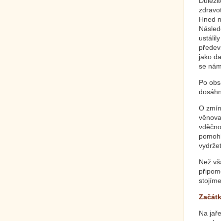
Důležit
zdravot
Hned na
Násled
ustálil
předev
jako da
se nám 
Po obs
dosáhn
O zmín
věnovat
vděčno
pomohli
vydržet
Než vš
připome
stojíme
Začátk
Na jaře