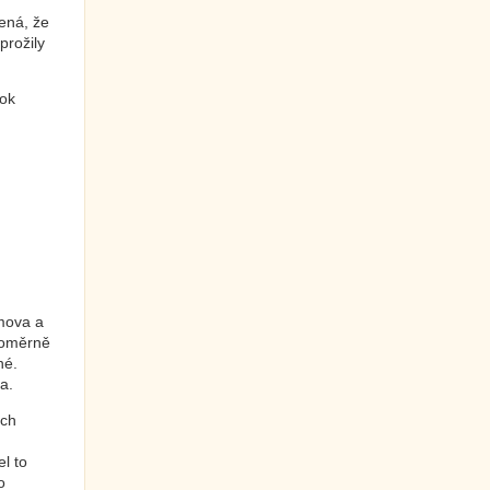
ená, že
prožily
rok
mova a
poměrně
né.
a.
ích
el to
o