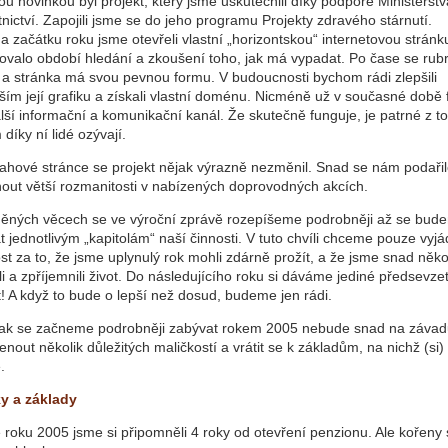
ou novinkou byl projekt, který jsme uskutečnili díky podpoře Ministerstv
nictví. Zapojili jsme se do jeho programu Projekty zdravého stárnutí.
 začátku roku jsme otevřeli vlastní „horizontskou“ internetovou stránk
ovalo období hledání a zkoušení toho, jak má vypadat. Po čase se rubr
y a stránka má svou pevnou formu. V budoucnosti bychom rádi zlepšili
ším její grafiku a získali vlastní doménu. Nicméně už v současné době 
lší informační a komunikační kanál. Že skutečně funguje, je patrné z t
díky ní lidé ozývají.
ahové stránce se projekt nějak výrazně nezměnil. Snad se nám podaři
out větší rozmanitosti v nabízených doprovodných akcích.
ěných věcech se ve výroční zprávě rozepíšeme podrobněji až se bud
 jednotlivým „kapitolám“ naší činnosti. V tuto chvíli chceme pouze vyjád
st za to, že jsme uplynulý rok mohli zdárně prožít, a že jsme snad ně
 a zpříjemnili život. Do následujícího roku si dáváme jediné předsevzet
! A když to bude o lepší než dosud, budeme jen rádi.
ak se začneme podrobněji zabývat rokem 2005 nebude snad na závad
nout několik důležitých maličkostí a vrátit se k základům, na nichž (si)
.
y a základy
 roku 2005 jsme si připomněli 4 roky od otevření penzionu. Ale kořeny 