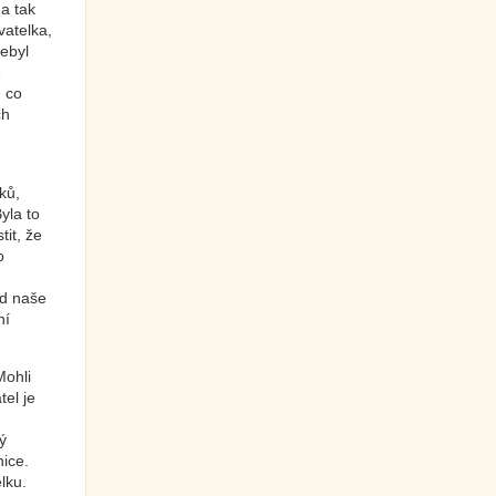
a tak
vatelka,
ebyl
ě
, co
ch
ků,
yla to
it, že
o
ad naše
ní
Mohli
tel je
.
ý
nice.
lku.