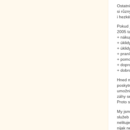
Ostatn
si různ
i hezké
Pokud j
2005 t
+ náku
+ úkli
+ úklid
+ praní
+ pomo
+ dopr
+ dobr
Hned n
poskyt
umožni
záhy s
Proto s
My jsm
služeb
nelituj
nijak n