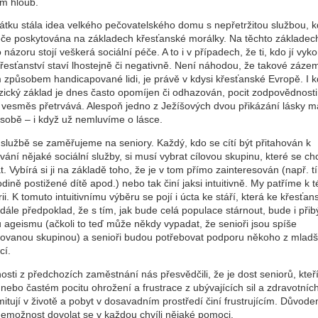
m hloub.
átku stála idea velkého pečovatelského domu s nepřetržitou službou, k
éče poskytována na základech křesťanské morálky. Na těchto základec
názoru stojí veškerá sociální péče. A to i v případech, že ti, kdo jí vyk
řesťanství staví lhostejně či negativně. Není náhodou, že takové zázem
 způsobem handicapované lidi, je právě v kdysi křesťanské Evropě. I 
zický základ je dnes často opomíjen či odhazován, pocit zodpovědnosti
í vesměs přetrvává. Alespoň jedno z Ježíšových dvou přikázání lásky 
 sobě – i když už nemluvíme o lásce.
 službě se zaměřujeme na seniory. Každý, kdo se cítí být přitahován k
ání nějaké sociální služby, si musí vybrat cílovou skupinu, které se ch
. Vybírá si ji na základě toho, že je v tom přímo zainteresován (např. t
dině postižené dítě apod.) nebo tak činí jaksi intuitivně. My patříme k 
ii. K tomuto intuitivnímu výběru se pojí i úcta ke stáří, která ke křesťans
 dále předpoklad, že s tím, jak bude celá populace stárnout, bude i přib
ů ageismu (ačkoli to teď může někdy vypadat, že senioři jsou spíše
egovanou skupinou) a senioři budou potřebovat podporu někoho z mladš
cí.
sti z předchozích zaměstnání nás přesvědčili, že je dost seniorů, kteří 
nebo častém pocitu ohrožení a frustrace z ubývajících sil a zdravotních
imitují v životě a pobyt v dosavadním prostředí činí frustrujícím. Důvode
nemožnost dovolat se v každou chvíli nějaké pomoci.