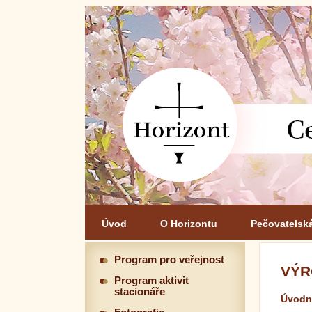
Úvod
O Horizontu
Pečovatelsk
Program pro veřejnost
VÝR
Program aktivit
stacionáře
Úvodn