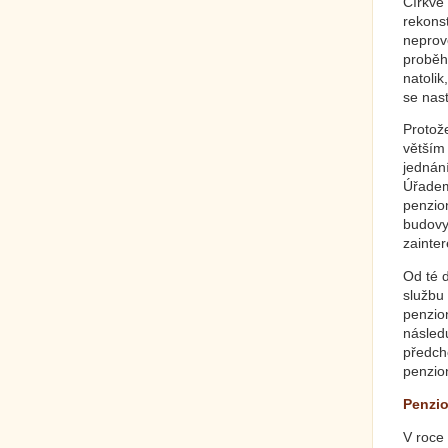
Církve 
rekons
neprov
proběh
natolik
se nas
Protože
větším
jednán
Úřadem
penzio
budovy
zainter
Od té 
službu
penzio
následu
předch
penzion
Penzi
V roce