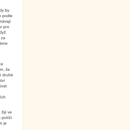
dy by
h podle
onávají
í pro
když
 za
máme
ce
ím, že
té druhé
tví
ývat
ích
žijí ve
 potíží.
m je