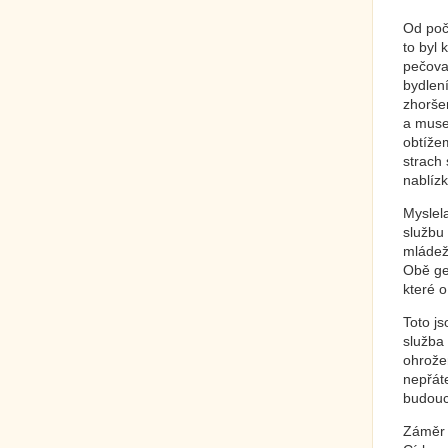
Od počá
to byl
pečova
bydlen
zhorše
a musel
obtíže
strach 
nablíz
Myslel
službu 
mládeži
Obě ge
které 
Toto js
služba
ohrože
nepřáte
budouc
Záměr 