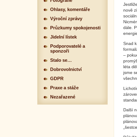
Fotografie
Jestli
Ohlasy, komentáře
nově zí
sociáln
Výroční zprávy
Nicméně
dále. 
Průzkumy spokojenosti
energi
Jidelní lístek
Snad k
Podporovatelé a
formali
sponzoři
– pokud
Stalo se…
promýš
léta d
Dobrovolnictví
jsme s
všechny
GDPR
Praxe a stáže
Lichotí
zárove
Nezařazené
standar
Další 
plánov
plánová
„šestce