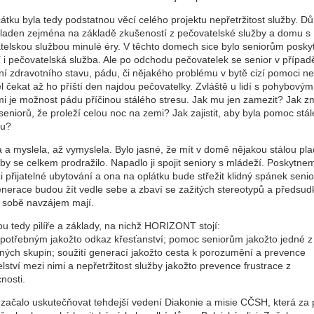
tku byla tedy podstatnou věcí celého projektu nepřetržitost služby. D
 kladen zejména na základě zkušeností z pečovatelské služby a domu s
telskou službou minulé éry. V těchto domech sice bylo seniorům posk
í i pečovatelská služba. Ale po odchodu pečovatelek se senior v případ
ní zdravotního stavu, pádu, či nějakého problému v bytě cizí pomoci ne
 čekat až ho příští den najdou pečovatelky. Zvláště u lidí s pohybovým
mi je možnost pádu příčinou stálého stresu. Jak mu jen zamezit? Jak z
seniorů, že proleží celou noc na zemi? Jak zajistit, aby byla pomoc stál
ku?
a a myslela, až vymyslela. Bylo jasné, že mít v domě nějakou stálou pl
by se celkem prodražilo. Napadlo ji spojit seniory s mládeží. Poskytne
 přijatelné ubytování a ona na oplátku bude střežit klidný spánek senio
nerace budou žít vedle sebe a zbaví se zažitých stereotypů a předsud
o sobě navzájem mají.
ou tedy pilíře a základy, na nichž HORIZONT stojí:
 potřebným jakožto odkaz křesťanství; pomoc seniorům jakožto jedné z
ných skupin; soužití generací jakožto cesta k porozumění a prevence
lství mezi nimi a nepřetržitost služby jakožto prevence frustrace z
nosti.
začalo uskutečňovat tehdejší vedení Diakonie a misie CČSH, která za