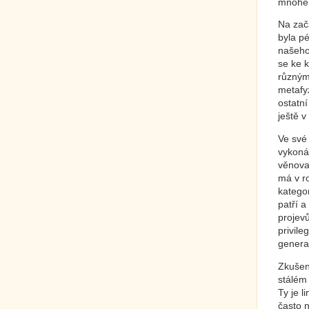
mnohe
Na zač
byla p
našeho 
se ke k
různým
metafy
ostatn
ještě v
Ve své
vykonáv
věnovat
má v ro
kategor
patří a
projev
privil
genera
Zkušeno
stálém 
Ty je l
často 