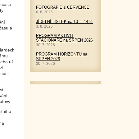
inesla
FOTOGRAFIE z ČERVENCE
ty
6. 8. 2026
JÍDELNÍ LÍSTEK na 10. – 14.8.
ání
3. 8. 2026
času a
PROGRAM AKTIVIT
STACIONÁŘE na SRPEN 2026
30. 7. 2026
ndardech
PROGRAM HORIZONTU na
vnému
SRPEN 2026
řeba už
30. 7. 2026
zí,
 musí
si
vání
otový.
itního
 na