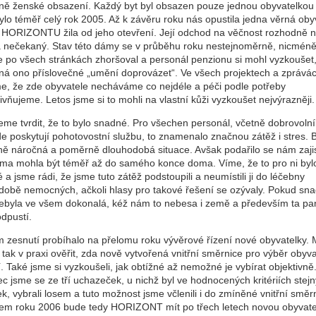
ně ženské obsazení. Každý byt byl obsazen pouze jednou obyvatelkou 
lo téměř celý rok 2005. Až k závěru roku nás opustila jedna věrná oby
v HORIZONTU žila od jeho otevření. Její odchod na věčnost rozhodně n
a nečekaný. Stav této dámy se v průběhu roku nestejnoměrně, nicmén
le po všech stránkách zhoršoval a personál penzionu si mohl vyzkoušet
á ono příslovečné „umění doprovázet“. Ve všech projektech a zprává
e, že zde obyvatele necháváme co nejdéle a péči podle potřeby
ivňujeme. Letos jsme si to mohli na vlastní kůži vyzkoušet nejvýrazněji.
me tvrdit, že to bylo snadné. Pro všechen personál, včetně dobrovolní
de poskytují pohotovostní službu, to znamenalo značnou zátěž i stres. B
ně náročná a poměrně dlouhodobá situace. Avšak podařilo se nám zajist
áma mohla být téměř až do samého konce doma. Víme, že to pro ni byl
é a jsme rádi, že jsme tuto zátěž podstoupili a neumístili ji do léčebny
době nemocných, ačkoli hlasy pro takové řešení se ozývaly. Pokud sn
ebyla ve všem dokonalá, kéž nám to nebesa i země a především ta pa
dpustí.
ím zesnutí probíhalo na přelomu roku vývěrové řízení nové obyvatelky. 
 tak v praxi ověřit, zda nově vytvořená vnitřní směrnice pro výběr obyva
. Také jsme si vyzkoušeli, jak obtížné až nemožné je vybírat objektivně
 jsme se ze tří uchazeček, u nichž byl ve hodnocených kritériích stejn
k, vybrali losem a tuto možnost jsme včlenili i do zmíněné vnitřní směr
em roku 2006 bude tedy HORIZONT mít po třech letech novou obyvate