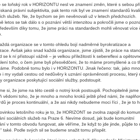
že se loňský rok v HORIZONTU nesl ve znamení změn, které s sebou př
skaná právní subjektivita, pak tento rok byl ve znamení standardů kvali
ích služeb. Ne, že bychom se jim nevěnovali už v letech předchozích.
 letos se tak dálo s o poznání větší intenzitou a pokročili jsme o pozn
Především díky tomu, že jsme práci na standardech mohli věnovat více 
e.
aždá organizace se v tomto ohledu bojí nadměrné byrokratizace a
zace. Avšak jako snad každá organizace, jsme zjistili, že práce na sta
 se k ní přistoupí vážně – je velkou příležitostí k sebereflexi a opěto
lení toho, o čem jsme byli přesvědčeni, že to máme promyšlené a co t
ěláme. Podobně tomu bylo i v HORIZONTU. Jinak řečeno: tak, jako mno
e i my vydali cestou od nedůvěry k uznání oprávněnosti procesu, který
 organizace poskytující sociální služby, podstoupit.
me si, že jsme na této cestě o notný krok postoupili. Pochopitelně jsme 
ň vědomi toho, že je mnoho a mnoho kroků ještě před námi, že naplňo
dů je proces kontinuální, a že asi nikdy nebudeme moci říci , že je to h
novinkou letošního roku je to, že HORIZONT se zvolna zapojil do komun
ání sociálních služeb na Praze 6. Nevíme dosud, jak bude komunitní
ní v tomto obvodu fungovat, ale věříme, že když to jde jinde, půjde to
“ také. Podle svých sil se budeme snažit tomu přispět.