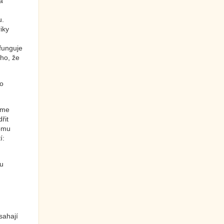
a
u.
iky
funguje
oho, že
lo
eme
řit
komu
í:
u
sahají