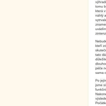
výhrad
tomu by
která 
náhlý 
vytrva
znamen
uvádím
zintenz
Nebude
kteří z
skuteč
tato d
důležit
dlouho
péče n
sama o
Po jej
jsme si
funkční
Nakonec
výslede
Počátk