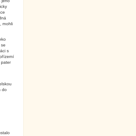
s jeho
icky
kce
dná
, mohli
eko
 se
áci s
přízemí
 pater
elskou
m do
stalo