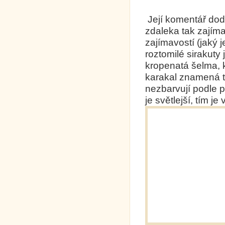
Její komentář doda
zdaleka tak zajím
zajímavostí (jaký j
roztomilé sirakuty 
kropenatá šelma, k
karakal znamená t
nezbarvují podle pr
je světlejší, tím j