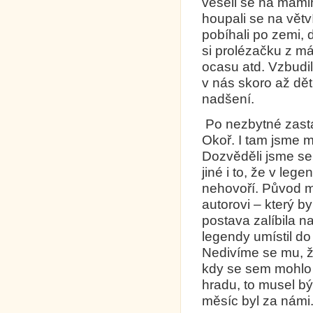
věšeli se na mami
houpali se na větv
pobíhali po zemi, d
si prolézačku z m
ocasu atd. Vzbudi
v nás skoro až dě
nadšení.
Po nezbytné zastá
Okoř. I tam jsme 
Dozvěděli jsme se 
jiné i to, že v leg
nehovoří. Původ m
autorovi – který b
postava zalíbila na
legendy umístil do
Nedivíme se mu, že
kdy se sem mohlo j
hradu, to musel b
měsíc byl za námi