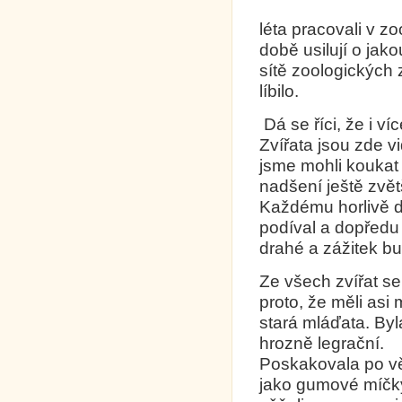
léta pracovali v z
době usilují o jako
sítě zoologických
líbilo.
Dá se říci, že i ví
Zvířata jsou zde v
jsme mohli koukat 
nadšení ještě zvět
Každému horlivě 
podíval a dopředu 
drahé a zážitek b
Ze všech zvířat se
proto, že měli asi
stará mláďata. Byl
hrozně legrační.
Poskakovala po v
jako gumové míčk