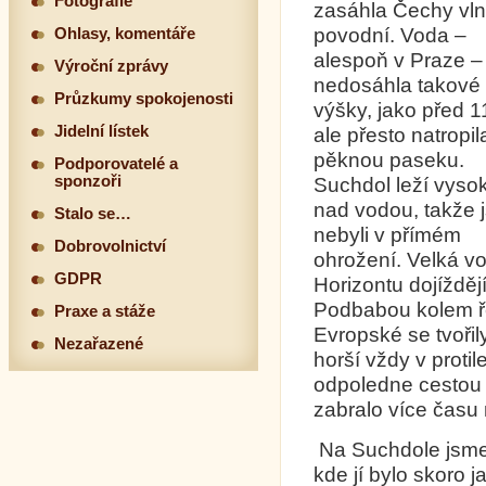
Fotografie
zasáhla Čechy vl
povodní. Voda –
Ohlasy, komentáře
alespoň v Praze –
Výroční zprávy
nedosáhla takové
Průzkumy spokojenosti
výšky, jako před 11
Jidelní lístek
ale přesto natropil
pěknou paseku.
Podporovatelé a
sponzoři
Suchdol leží vyso
nad vodou, takže 
Stalo se…
nebyli v přímém
Dobrovolnictví
ohrožení. Velká vo
GDPR
Horizontu dojížděj
Podbabou kolem ře
Praxe a stáže
Evropské se tvořil
Nezařazené
horší vždy v proti
odpoledne cestou 
zabralo více času
Na Suchdole jsme t
kde jí bylo skoro j