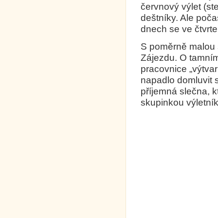
červnový výlet (st
deštníky. Ale poča
dnech se ve čtvrte
S poměrně malou s
Zájezdu. O tamní
pracovnice „výtvar
napadlo domluvit s
příjemná slečna, 
skupinkou výletník