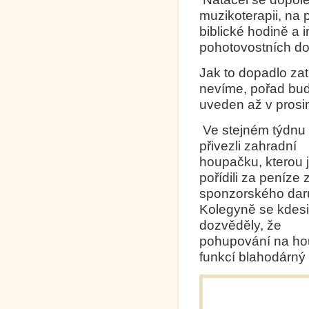
muzikoterapii, na
biblické hodině a
pohotovostních do
Jak to dopadlo za
nevíme, pořad bu
uveden až v prosin
Ve stejném týdnu
přivezli zahradní
houpačku, kterou 
pořídili za peníze 
sponzorského dar
Kolegyně se kdesi
dozvěděly, že
pohupování na hou
funkcí blahodárný 