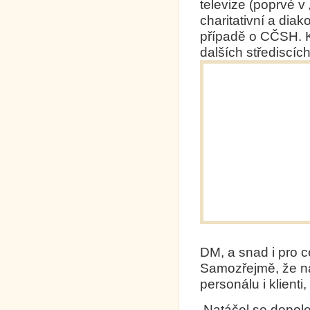
televize (poprvé v
charitativní a diak
případě o CČSH. K
dalších střediscí
DM, a snad i pro ce
Samozřejmě, že nat
personálu i klienti, 
Natáčel se dopole