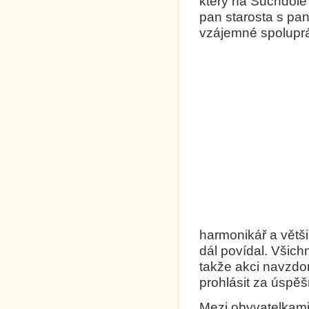
který na Suchdole
pan starosta s pan
vzájemné spoluprá
Kolem čt
harmonikář a většin
dál povídal. Všich
takže akci navzdo
prohlásit za úspě
Mezi obyvatelkami