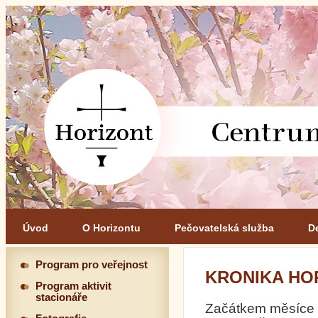
Úvod
O Horizontu
Pečovatelská služba
D
Program pro veřejnost
KRONIKA HOR
Program aktivit
stacionáře
Začátkem měsíce