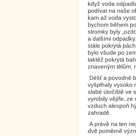
když voda odpadla
podívat na naše ob
kam až voda vysto
bychom během pov
stromky byly „ozdo
a dalšími odpadky.
stále pokrytá pác
bylo všude po zem
taktéž pokrytá ba
znaveným tělům, mu
Déšť a povodně brz
vyšplhaly vysoko n
slabé útočiště ve 
vyrobily vějíře, ze
vzduch alespoň hý
zahradě.
A právě na ten ne
dvě poměrně význa