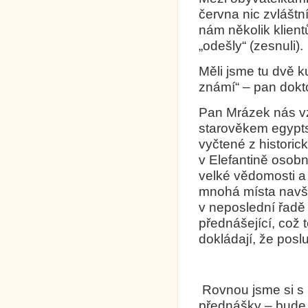
června nic zvláštn
nám několik klient
„odešly“ (zesnuli).
Měli jsme tu dvě ku
známí“ – pan dok
Pan Mrázek nás vza
starověkem egypt
vyčtené z histori
v Elefantině osobn
velké vědomosti a
mnohá místa navšt
v neposlední řadě 
přednášející, což t
dokládají, že posl
Rovnou jsme si s 
přednášky – bude o