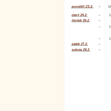
pondělí 23.2.
–
1
úterý 24.2.
–
1
čtvrtek 26.2.
–
–
1
–
1
pátek 27.2.
–
sobota 28.2.
–