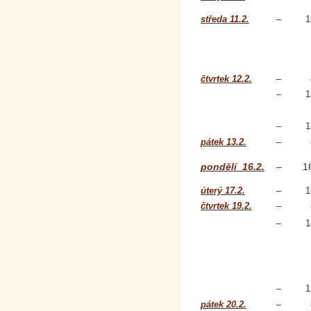
středa 11.2.
–
1
čtvrtek 12.2.
–
–
1
–
1
pátek 13.2.
–
pondělí 16.2.
–
1
úterý 17.2.
–
1
čtvrtek 19.2.
–
–
1
–
1
pátek 20.2.
–