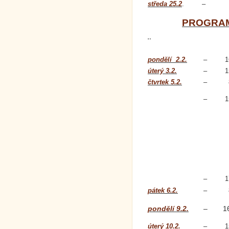
středa 25.2
.
–
PROGRAM
¨
pondělí 2.2.
–
1
úterý 3.2.
–
1
čtvrtek 5.2.
–
–
1
–
1
pátek 6.2.
–
pondělí 9.2.
–
1
úterý 10.2.
–
1