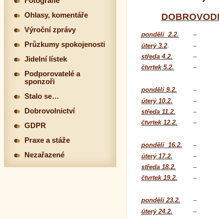
Fotografie
Ohlasy, komentáře
DOBROVODN
Výroční zprávy
pondělí 2.2.
–
Průzkumy spokojenosti
úterý 3.2
.
–
středa 4.2.
–
Jidelní lístek
čtvrtek 5.2.
–
Podporovatelé a
sponzoři
pondělí 9.2.
–
Stalo se…
úterý 10.2.
–
Dobrovolnictví
středa 11.2.
–
čtvrtek 12.2.
–
GDPR
Praxe a stáže
pondělí 16.2.
–
Nezařazené
úterý 17.2.
–
středa 18.2.
–
čtvrtek 19.2.
–
pondělí 23.2.
–
úterý 24.2.
–