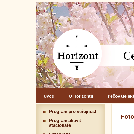
Úvod
O Horizontu
Pečovatelsk
Program pro veřejnost
Foto
Program aktivit
stacionáře