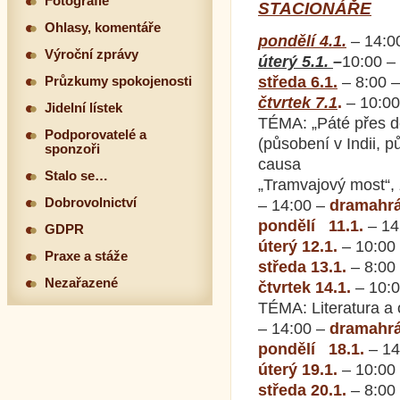
Fotografie
STACIONÁŘE
Ohlasy, komentáře
pondělí
4.1.
– 14:0
Výroční zprávy
úterý 5.1.
–
10:00 –
středa 6.1.
– 8:00 
Průzkumy spokojenosti
čtvrtek 7.1
.
– 10:0
Jidelní lístek
TÉMA: „Páté přes de
Podporovatelé a
(působení v Indii, 
sponzoři
causa
Stalo se…
„Tramvajový most“, 
Dobrovolnictví
– 14:00 –
dramahrá
pondělí 11.1.
– 14
GDPR
úterý 12.1.
– 10:00
Praxe a stáže
středa 13.1.
– 8:00
Nezařazené
čtvrtek 14.1.
– 10:
TÉMA: Literatura a 
– 14:00 –
dramahrá
pondělí 18.1.
– 14
úterý 19.1.
– 10:00
středa 20.1.
– 8:00