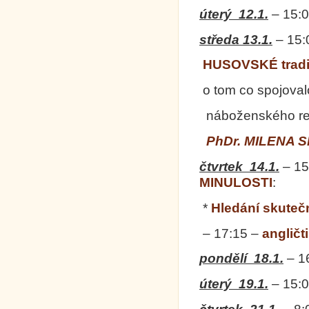
úterý
12.1.
–
15:
středa
13.1.
–
15:
HUSOVSKÉ trad
o tom co spojoval
náboženského ref
PhDr. MILENA S
čtvrtek
14.1.
–
15
MINULOSTI
:
*
Hledání skuteč
–
17:15
–
angličt
pondělí
18.1.
–
1
úterý
19.1.
–
15: