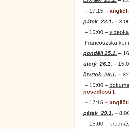
čtvrtek
21.1.
–
8:
–
17:15
–
angličt
pátek
22.1.
–
8:0
–
15:00
–
videok
Francouzská kome
pondělí 25.1.
–
16
úterý
26.1.
–
15:
čtvrtek
28.1.
–
8:
–
15:00
–
dokume
posedlosti I.
–
17:15
–
angličt
pátek
29.1.
–
8:0
–
15:00
–
předná