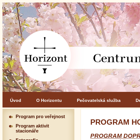
Úvod
O Horizontu
Pečovatelská služba
D
Program pro veřejnost
PROGRAM HO
Program aktivit
stacionáře
PROGRAM DOPR