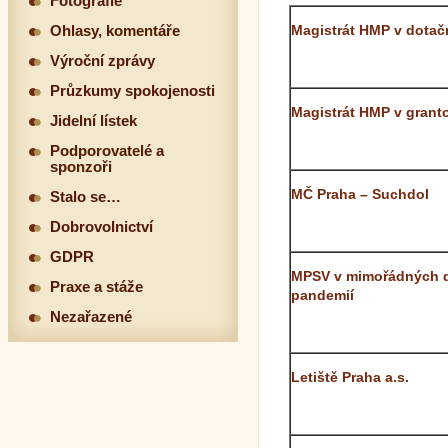
Fotografie
Magistrát HMP v dotačn
Ohlasy, komentáře
Výroční zprávy
Průzkumy spokojenosti
Magistrát HMP v grant
Jidelní lístek
Podporovatelé a
sponzoři
MČ Praha – Suchdol
Stalo se…
Dobrovolnictví
GDPR
MPSV v mimořádných do
Praxe a stáže
pandemií
Nezařazené
Letiště Praha a.s.